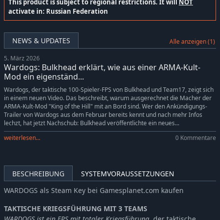
This product is subject to regional restrictions. It will
NOT
activate in: Russian Federation
NEWS & UPDATES
Alle anzeigen (1)
5. März 2026
Wardogs: Bulkhead erklärt, wie aus einer ARMA-Kult-
Mod ein eigenständ...
Wardogs, der taktische 100-Spieler-FPS von Bulkhead und Team17, zeigt sich
in einem neuen Video. Das beschreibt, warum ausgerechnet die Macher der
ARMA-Kult-Mod "King of the Hill" mit an Bord sind. Wer den Ankündigungs-
Trailer von Wardogs aus dem Februar bereits kennt und nach mehr Infos
lechzt, hat jetzt Nachschub: Bulkhead veröffentlichte ein neues...
weiterlesen...
0 Kommentare
BESCHREIBUNG
SYSTEMVORAUSSETZUNGEN
WARDOGS als Steam Key bei Gamesplanet.com kaufen
TAKTISCHE KRIEGSFÜHRUNG MIT 3 TEAMS
WARDOGS ist ein FPS mit totaler Kriegsführung
, der taktische