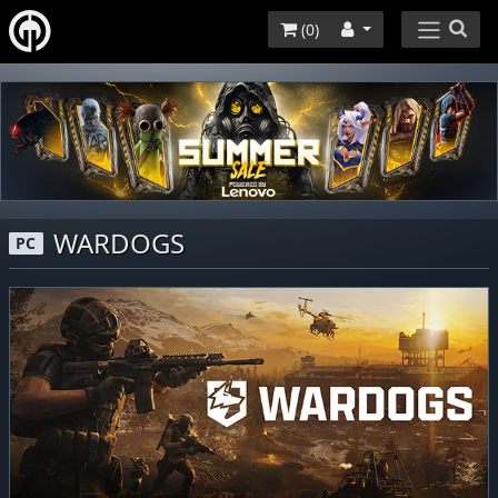
(
0
)
WARDOGS
PC