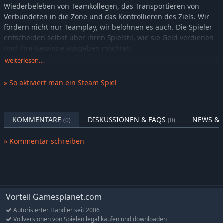
Wiederbeleben von Teamkollegen, das Transportieren von
Verbündeten in die Zone und das Kontrollieren des Ziels. Wir
fördern nicht nur Teamplay, wir belohnen es auch. Die Spieler
entscheiden selbst über ihren Spielstil, wie sie Geld verdienen
und ihre Gewinne ausgeben möchten.
weiterlesen…
Du nimmst dein Geld ins nächste Match mit, sodass sich
großzügige Ausgaben für bessere Ausrüstung, Geräte oder ein
» So aktiviert man ein Steam Spiel
Fahrzeug zum richtigen Zeitpunkt auszahlen und das Blatt
wenden können.
SPIELE AUF DEINE ART
KOMMENTARE
DISKUSSIONEN & FAQS
NEWS & 
(0)
(0)
Du entscheidest selbst, wie du spielen und Gewinne machen willst.
» Kommentar schreiben
Es gibt nicht nur den einen Weg, um zu spielen, Geld zu
verdienen und voranzukommen. Stattdessen gibt WARDOGS
den Spielern die Freiheit, die Kontrollzone auf vielfältige Weise
zu erobern. Egal ob du dein Team als Einzelkämpfer unterstützt
oder Teil einer engagierten Truppe bist: Wie du das
Vorteil Gamesplanet.com
Schlachtfeld meisterst, liegt ganz bei dir.
Autorisierter Händler seit 2006
Du kannst die „Heiße Zone” ansteuern, um doppelt so viel Kohle
Vollversionen von Spielen legal kaufen und downloaden