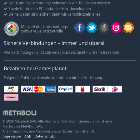
zu scheffeln, einen Tarnanzug erwerben und als Scharfschütze
Der Gaming Community beitreten & ein Teil davon werden
agieren oder mit dem Hubschrauber Vorräte zu deinen
Spiele für deinen PC und/oder Mac downloaden
Deine Daten sind sicher, denn wir verschlüsseln alles
Teamkollegen transportieren. Du kannst strategische
Nadelöhre befestigen, indem du deine eigene offensive
Mitglied der Unterhaltungs-
Operationsbasis errichtest, oder auch einen Artillerie-Panzer
software Selbstkontrolle
bemannen und den Feind mit brachialer Zerstörungskraft
überziehen.
Sichere Verbindungen – immer und überall
Alle Verbindungen sind SSL-verschlüsselt, nicht nur beim Bezahlen
In WARDOGS gibt es keine festen Regeln für den Kampf.
Letztendlich ist es deine Entscheidung, wie du dich dem
Schlachtfeld näherst.
Bezahlen bei Gamesplanet
ZERSTÖRUNG UND BASISBAU
Folgende Zahlungsdienstleister stehen dir zur Verfügung:
Bringe Chaos in die taktische Kriegsführung.
Zerstöre Wohnblocks mit Raketenwerfern oder bahne dir mit
schweren Panzern deinen Weg durch die Städte. Die Welt um
dich herum reagiert auf deine Anwesenheit. Umgekehrt kannst
du mit deinen Teamkollegen Strategien entwickeln, um
© 2026 Metaboli SAS. Alle Rechte vorbehalten. Gamesplanet ist eine
wichtige Orte auf der Karte auszubauen und zu befestigen und
Marke von Metaboli SAS.
dir so einen taktischen Vorteil zu verschaffen.
Alle Preise inklusive Mehrwertsteuer (sofern zutreffend).
Impressum
AGB
Datenschutz