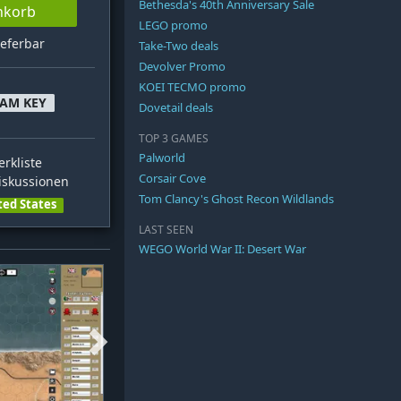
Bethesda's 40th Anniversary Sale
nkorb
LEGO promo
ieferbar
Take-Two deals
Devolver Promo
KOEI TECMO promo
EAM KEY
Dovetail deals
TOP 3 GAMES
Palworld
rkliste
Corsair Cove
skussionen
Tom Clancy's Ghost Recon Wildlands
ted States
LAST SEEN
WEGO World War II: Desert War