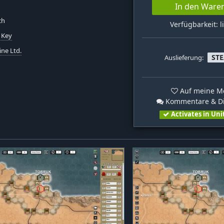
In den Ware
ch
Verfügbarkeit: l
 Key
ine Ltd.
ST
Auslieferung:
Auf meine Me
Kommentare & Di
Activates in Uni