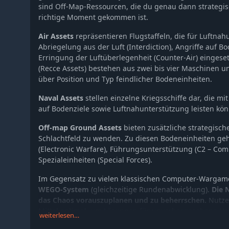
sind Off-Map-Ressourcen, die du genau dann strategis
richtige Moment gekommen ist.
Air Assets
repräsentieren Flugstaffeln, die für Luftna
Abriegelung aus der Luft (Interdiction), Angriffe auf B
Erringung der Luftüberlegenheit (Counter-Air) eingese
(Recce Assets) bestehen aus zwei bis vier Maschinen un
über Position und Typ feindlicher Bodeneinheiten.
Naval Assets
stellen einzelne Kriegsschiffe dar, die mi
auf Bodenziele sowie Luftnahunterstützung leisten kö
Off-map Ground Assets
bieten zusätzliche strategisch
Schlachtfeld zu wenden. Zu diesen Bodeneinheiten ge
(Electronic Warfare), Führungsunterstützung (C2 – Co
Spezialeinheiten (Special Forces).
Im Gegensatz zu vielen klassischen Computer-Wargame
WEGO-System
(gleichzeitige Rundenabwicklung).
Die 
das Chaos vorauszuplanen und zu beherrschen.
Nutze 
Mittel optimal, um Lösungen für unvorhergesehene H
weiterlesen…
deine Mission erfolgreich abzuschließen