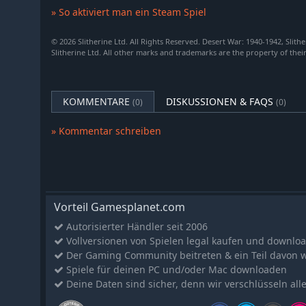
» So aktiviert man ein Steam Spiel
Hier zählt jede Entscheidung. Lerne, drei Züge im Vor
Gegner!
© 2026 Slitherine Ltd. All Rights Reserved. Desert War: 1940-1942, Slith
Slitherine Ltd. All other marks and trademarks are the property of thei
SZENARIEN
2nd Battle of Bardia (Einführungsszenario)
Operazione E: The Reluctant Offensive, 13.–20. Sep. 1
KOMMENTARE
DISKUSSIONEN & FAQS
(0)
(0)
Barrani, 9.–12. Dez. 1940
Beda Fomm: Death of an Army, 1.–7. Feb. 1941
» Kommentar schreiben
Enter Rommel (Nur Mehrspieler – kein Einzelspieler
Battle of Sollum: Operation Battleaxe, 15.–18. Jun. 1
Sunday of the Dead: Battle of Sidi Rezegh, 18.–24. N
Rats vs The Ram: Battle of Bir el Gubi, 19.–21. Nov. 1
Vorteil Gamesplanet.com
Gazala – First Five Days, 26.–30. Mai 1942
Autorisierter Händler seit 2006
Gazala – The Cauldron, 29. Mai – 10. Jun. 1942
Vollversionen von Spielen legal kaufen und downlo
Der Gaming Community beitreten & ein Teil davon 
Gazala – Fall of Tobruk, 11.–21. Jun. 1942
Spiele für deinen PC und/oder Mac downloaden
High Tide at Alam Halfa, 30. Aug. – 5. Sep. 1942
Deine Daten sind sicher, denn wir verschlüsseln all
2nd Alamein: From Lightfoot to Supercharge, 24. Okt.