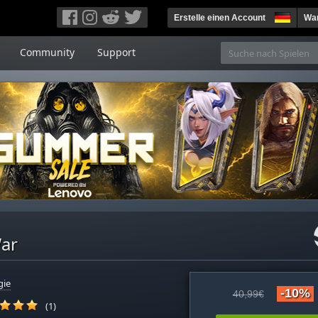
Erstelle einen Account
War
Community
Support
War
gie
-10%
40,99€
(1)