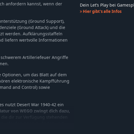
ch anfordern kannst, wenn der
Dein Let’s Play bei Games
Hier gibt's alle Infos
hunterstützung (Ground Support),
odenziele (Ground Attack) und die
tzt werden. Aufklärungsstaffeln
d liefern wertvolle Informationen
t schwerem Artilleriefeuer Angriffe
nnen.
e Optionen, um das Blatt auf dem
hören elektronische Kampfführung
mmand and Control) sowie
s nutzt Desert War 1940-42 ein
Natur von WEGO zwingt dich dazu,
die dir zur Verfügung stehenden
erausforderungen zu finden und