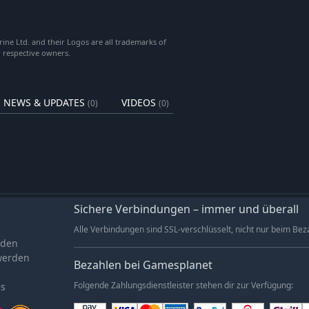
aus zu denken, und überliste deinen
erine Ltd. and their Logos are all trademarks of
r respective owners.
940Into The Blue: Battle of Sidi
NEWS & UPDATES
VIDEOS
(0)
(0)
-Modus)
941
ov. 1941
941
Sichere Verbindungen – immer und überall
Alle Verbindungen sind SSL-verschlüsselt, nicht nur beim Bez
aden
werden
Bezahlen bei Gamesplanet
es
Folgende Zahlungsdienstleister stehen dir zur Verfügung:
 – 3. Nov. 1942