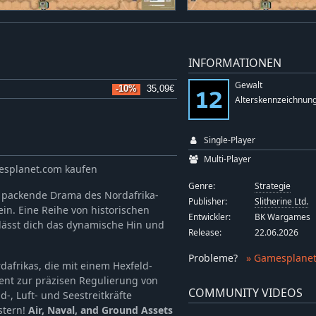
INFORMATIONEN
Gewalt
-10%
35,09€
Alterskennzeichnung
Single-Player
Multi-Player
esplanet.com kaufen
Genre:
Strategie
 packende Drama des Nordafrika-
Publisher:
Slitherine Ltd.
in. Eine Reihe von historischen
Entwickler:
BK Wargames
ässt dich das dynamische Hin und
Release:
22.06.2026
Probleme
?
» Gamesplanet
dafrikas, die mit einem Hexfeld-
ient zur präzisen Regulierung von
COMMUNITY VIDEOS
, Luft- und Seestreitkräfte
stern!
Air, Naval, and Ground Assets