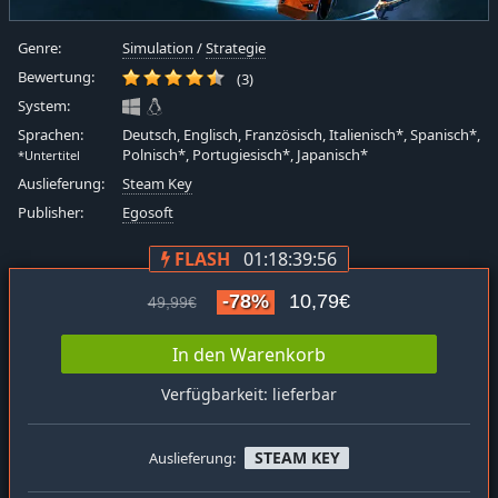
Genre:
Simulation
/
Strategie
Bewertung:
(3)
System:
Sprachen:
Deutsch, Englisch, Französisch, Italienisch*, Spanisch*,
Polnisch*, Portugiesisch*, Japanisch*
*Untertitel
Auslieferung:
Steam Key
Publisher:
Egosoft
FLASH
01:18:39:56
-78%
10,79€
49,99€
In den Warenkorb
Verfügbarkeit: lieferbar
STEAM KEY
Auslieferung: