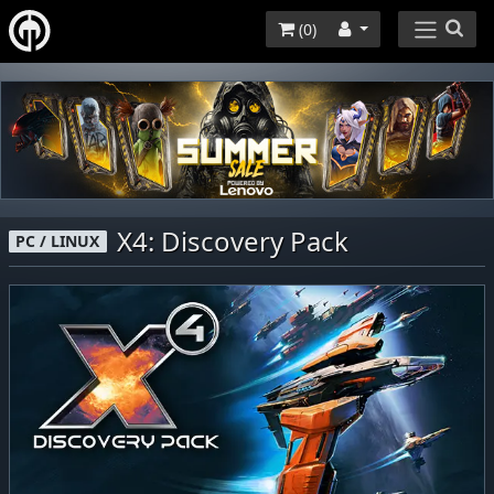
(
0
)
X4: Discovery Pack
PC / LINUX