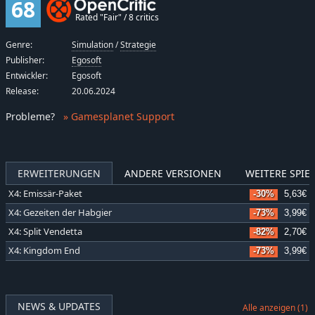
68
Rated "Fair" / 8 critics
Genre:
Simulation
/
Strategie
Publisher:
Egosoft
Entwickler:
Egosoft
Release:
20.06.2024
Probleme
?
» Gamesplanet Support
ERWEITERUNGEN
ANDERE VERSIONEN
WEITERE SPIEL
X4: Emissär-Paket
-30%
5,63€
X4: Gezeiten der Habgier
-73%
3,99€
X4: Split Vendetta
-82%
2,70€
X4: Kingdom End
-73%
3,99€
NEWS & UPDATES
Alle anzeigen (1)