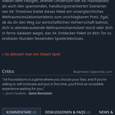
sowohl dem riesigen, offenen Universum von X4: Foundations
als auch den spannenden, handlungsorientierten Szenarien
von X4: Timelines bietet dieses Paket ein unvergleichliches
Weltraumsimulationserlebnis zum unschlagbaren Preis. Egal,
ob du dir den Weg zur wirtschaftlichen Vorherrschaft bahnst,
dich in atemberaubende Weltraumscharmützel stürzt oder dich
in ferne Galaxien wagst, das X4: Entdecker-Paket ist dein Tor zu
endlosen Stunden fesselnden Spielerlebnisses.
» So aktiviert man ein Steam Spiel
Critics
Read more: Opencritic.com
"X4 Foundations is a game where you choose your fate, and if you’re
willing to self-motivate and put in the time, you’ll find an incredible
experience waiting for you."
Jason Faulkner
Game Revolution
KOMMENTARE
DISKUSSIONEN & FAQS
NEWS & 
(0)
(0)