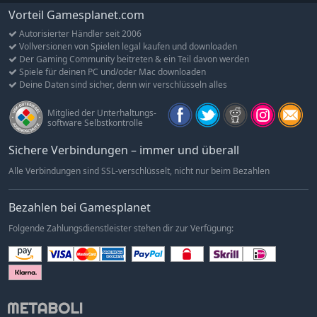
Vorteil Gamesplanet.com
Yu-Gi-Oh! The Sacred Cards
Autorisierter Händler seit 2006
Yu-Gi-Oh! Reshef of Destruction
Vollversionen von Spielen legal kaufen und downloaden
Yu-Gi-Oh! Worldwide Edition: Stairway to the Destined
Der Gaming Community beitreten & ein Teil davon werden
Duel
Spiele für deinen PC und/oder Mac downloaden
Deine Daten sind sicher, denn wir verschlüsseln alles
Yu-Gi-Oh! World Championship Tournament 2004
Yu-Gi-Oh! Destiny Board Traveler
Mitglied der Unterhaltungs-
software Selbstkontrolle
Yu-Gi-Oh! 7 Trials to Glory: World Championship
Tournament 2005 (Yu-Gi-Oh! Day of the Duelist: World
Sichere Verbindungen – immer und überall
Championship Tournament 2005)
Alle Verbindungen sind SSL-verschlüsselt, nicht nur beim Bezahlen
1
Yu-Gi-Oh! Duel Monsters 6: Expert 2 erscheint in japanischer
Sprache. Du kannst den Spielspaß von Yu-Gi-Oh! Duel Monsters 6:
Bezahlen bei Gamesplanet
Expert 2 jedoch auch in anderen Sprachen erleben, indem du Yu-Gi-
Oh! Worldwide Edition: Stairway to the Destined Duel spielst.
Folgende Zahlungsdienstleister stehen dir zur Verfügung:
Über Yu-Gi-Oh!
Yu-Gi-Oh! ist ein globales Phänomen und unter Kennern extrem
beliebt. Seit über 25 Jahren begeistert das Yu-Gi-Oh!-
Kartenspiel eine leidenschaftliche Fangemeinde und wächst
mit jeder neuen Serie und Erweiterung. Bis heute feiern Fans