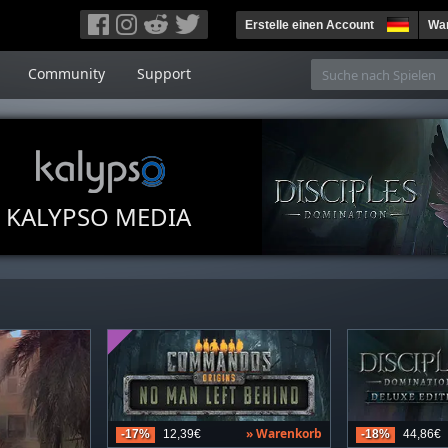
Erstelle einen Account
War
Community
Support
KALYPSO MEDIA
» Warenkorb
-17%
12,39€
-18%
44,86€