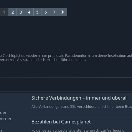
1
2
3
4
5
6
7
ico 7 schlüpfst du wieder in die präsidiale Paradeuniform, um deine Inselnation 
ersetzen. Als strahlender Herrscher führst du dein...
Sichere Verbindungen – immer und überall
Alle Verbindungen sind SSL-verschlüsselt, nicht nur beim Bez
aden
werden
Bezahlen bei Gamesplanet
es
Folgende Zahlungsdienstleister stehen dir zur Verfügung: