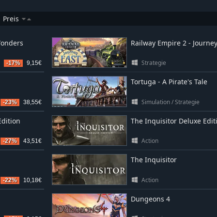
Preis
Wonders
Railway Empire 2 - Journey
Strategie
-17%
9,15€
Tortuga - A Pirate's Tale
Simulation
/
Strategie
-23%
38,55€
dition
The Inquisitor Deluxe Edit
Action
-27%
43,51€
The Inquisitor
Action
-22%
10,18€
Dungeons 4