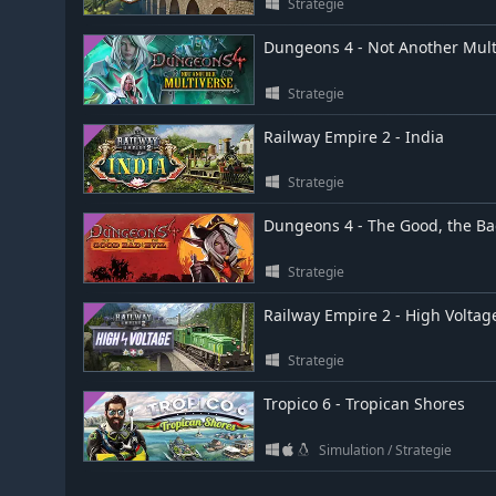
Strategie
Dungeons 4 - Not Another Mult
Strategie
Railway Empire 2 - India
Strategie
Dungeons 4 - The Good, the Bad
Strategie
Railway Empire 2 - High Voltag
Strategie
Tropico 6 - Tropican Shores
Simulation
/
Strategie