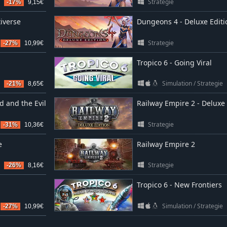
Strategie
-17%
9,15€
iverse
Dungeons 4 - Deluxe Editi
Strategie
-27%
10,99€
Tropico 6 - Going Viral
Simulation
/
Strategie
-21%
8,65€
 and the Evil
Railway Empire 2 - Deluxe 
Strategie
-31%
10,36€
e
Railway Empire 2
Strategie
-26%
8,16€
Tropico 6 - New Frontiers
Simulation
/
Strategie
-27%
10,99€