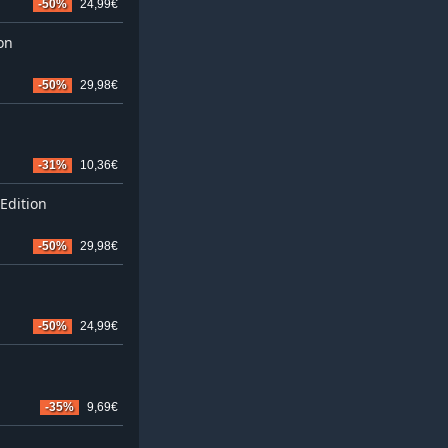
-50%
24,99€
on
-50%
29,98€
-31%
10,36€
Edition
-50%
29,98€
-50%
24,99€
-35%
9,69€