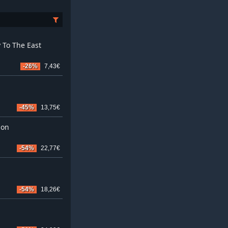
 To The East
-26%
7,43€
-45%
13,75€
ion
-54%
22,77€
-54%
18,26€