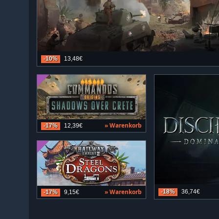
-10%
13,48€
» Warenkorb
-17%
12,39€
» Warenkorb
-18%
36,74€
-17%
9,15€