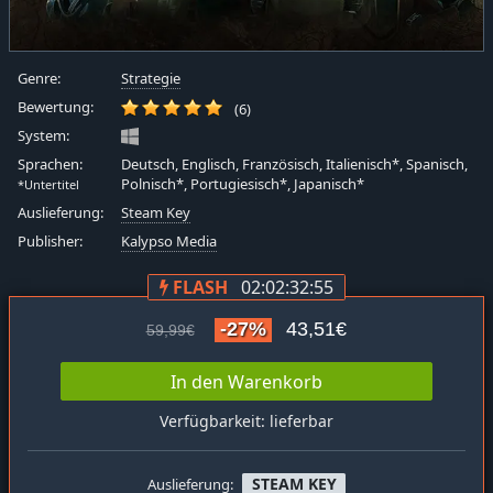
Genre:
Strategie
Bewertung:
(6)
System:
Sprachen:
Deutsch, Englisch, Französisch, Italienisch*, Spanisch,
Polnisch*, Portugiesisch*, Japanisch*
*Untertitel
Auslieferung:
Steam Key
Publisher:
Kalypso Media
FLASH
02:02:32:54
-27%
43,51€
59,99€
In den Warenkorb
Verfügbarkeit: lieferbar
STEAM KEY
Auslieferung: