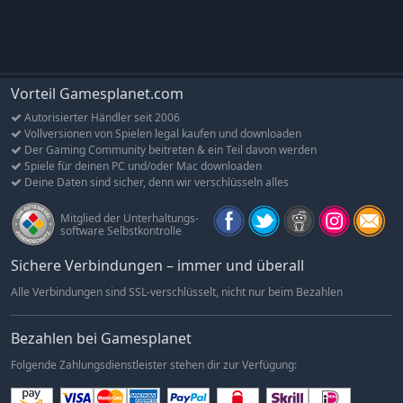
jene Missionen zu erledigen, an die sich niemand sonst
herangewagt.
Ein neues Kapitel wartet in den tiefen Schatten der Geschichte
des Zweiten Weltkriegs, in dem Helden geboren und Legenden
geschmiedet werden. Ob für einen
waghalsigen Überfall
, eine
Vorteil Gamesplanet.com
verdeckte Sabotage
oder eine
heldenhafte Rettungsaktion
–
Autorisierter Händler seit 2006
der Green Beret, der Pionier, der Scharfschütze, der Fahrer, der
Vollversionen von Spielen legal kaufen und downloaden
Marine und der Spion werden all ihre Fähigkeiten vereinen
Der Gaming Community beitreten & ein Teil davon werden
Spiele für deinen PC und/oder Mac downloaden
müssen, um die anspruchsvollen Aufgaben zu meistern. Dies
Deine Daten sind sicher, denn wir verschlüsseln alles
wird dir jedoch nur gelingen, wenn du einem durchdachten
Plan folgst und
geschickt gezielte Angriffe und Stealth-
Mitglied der Unterhaltungs-
Aktionen kombinierst.
software Selbstkontrolle
Von den vereisten Ebenen der Arktis bis zu den weiten Wüsten
Sichere Verbindungen – immer und überall
Afrikas, von der Westküste Europas bis an die Ostfront liegt es
Alle Verbindungen sind SSL-verschlüsselt, nicht nur beim Bezahlen
an dir, die Commandos in hochriskanten Einsätzen in ihrem
Kampf gegen die Nazi-Besatzung zum Erfolg zu führen.
Bezahlen bei Gamesplanet
Features
Folgende Zahlungsdienstleister stehen dir zur Verfügung:
Forderndes Echtzeittaktik-Stealth-Gameplay:
Nutze die
einzigartigen Fähigkeiten deiner Commandos, infiltriere die