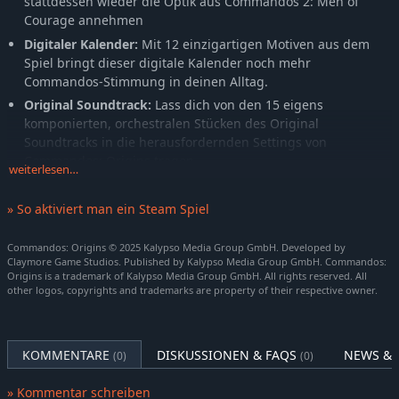
stattdessen wieder die Optik aus Commandos 2: Men of
Courage annehmen
Digitaler Kalender:
Mit 12 einzigartigen Motiven aus dem
Spiel bringt dieser digitale Kalender noch mehr
Commandos-Stimmung in deinen Alltag.
Original Soundtrack:
Lass dich von den 15 eigens
komponierten, orchestralen Stücken des Original
Soundtracks in die herausfordernden Settings von
Commandos: Origins tragen.
weiterlesen…
Exklusive 3D-Druck-Vorlage:
Hol dir mit dieser Vorlage
deine eigene Green-Beret-Büste nach Hause.
» So aktiviert man ein Steam Spiel
Commandos: Origins © 2025 Kalypso Media Group GmbH. Developed by
ALARM! Du wurdest für eine Spezialmission ausgewählt, die
Claymore Game Studios. Published by Kalypso Media Group GmbH. Commandos:
über das Schicksal der Welt entscheiden wird. Erlebe die
Origins is a trademark of Kalypso Media Group GmbH. All rights reserved. All
Entstehung der legendären Eliteeinheit in
Commandos:
other logos, copyrights and trademarks are property of their respective owner.
Origins
. Der langerwartete Nachfolger der Commandos-Serie
führt dich zurück zu den Anfängen des Echtzeit-Taktik-Genres.
Und damit zu den Tagen, in denen Jack O’Hara – der Green
KOMMENTARE
DISKUSSIONEN & FAQS
NEWS & 
(0)
(0)
Beret – und seine fünf Kameraden zu der berühmt-
berüchtigten Truppe wurden, die seither dafür bekannt ist, all
» Kommentar schreiben