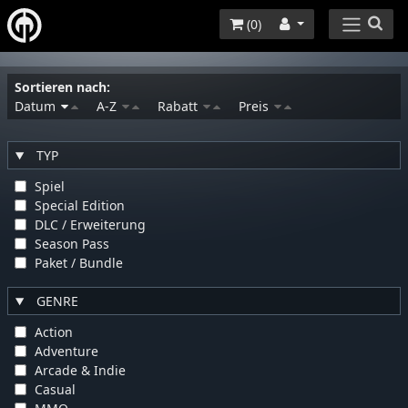
(
0
)
Sortieren nach:
Datum
A-Z
Rabatt
Preis
TYP
Spiel
Special Edition
DLC / Erweiterung
Season Pass
Paket / Bundle
GENRE
Action
Adventure
Arcade & Indie
Casual