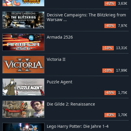
-82%
3,63€
Decisive Campaigns: The Blitzkrieg from
Warsaw ...
-80%
7,97€
Armada 2526
-10%
13,31€
Victoria II
-10%
17,99€
Puzzle Agent
-65%
1,75€
Die Gilde 2: Renaissance
-83%
1,70€
Lego Harry Potter: Die Jahre 1-4