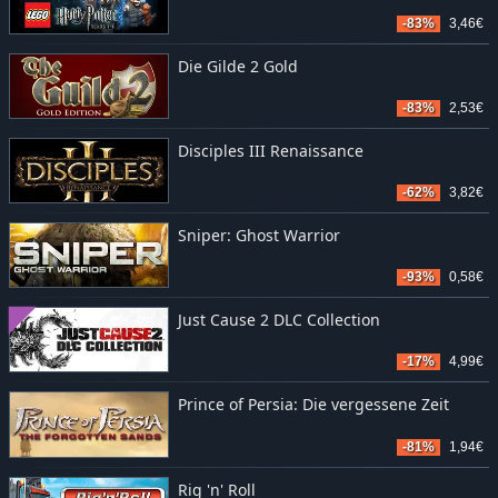
-83%
3,46€
Die Gilde 2 Gold
-83%
2,53€
Disciples III Renaissance
-62%
3,82€
Sniper: Ghost Warrior
-93%
0,58€
Just Cause 2 DLC Collection
-17%
4,99€
Prince of Persia: Die vergessene Zeit
-81%
1,94€
Rig 'n' Roll