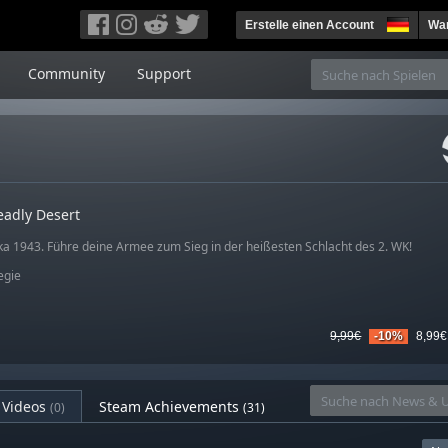
Erstelle einen Account
War
Community
Support
eadly Desert
ka 1943. Führe deine Armee zum Sieg in der heißesten Schlacht des 2. WK!
egie
9,99€
-10%
8,99€
Videos
Steam Achievements
(0)
(31)