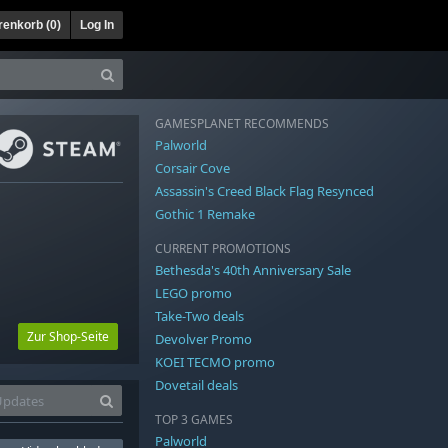
enkorb (
0
)
Log In
GAMESPLANET RECOMMENDS
Palworld
Corsair Cove
Assassin's Creed Black Flag Resynced
Gothic 1 Remake
CURRENT PROMOTIONS
Bethesda's 40th Anniversary Sale
LEGO promo
Take-Two deals
Zur Shop-Seite
Devolver Promo
KOEI TECMO promo
Dovetail deals
TOP 3 GAMES
Palworld