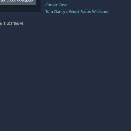
ues Video hochladen
Corsair Cove
Tom Clancy's Ghost Recon Wildlands