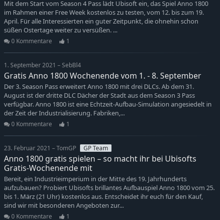
Mit dem Start vom Season 4 Pass lädt Ubisoft ein, das Spiel Anno 1800
im Rahmen einer Free Week kostenlos zu testen, vom 12. bis zum 19.
April. Für alle Interessierten ein guter Zeitpunkt, die ohnehin schon
süßen Ostertage weiter zu versüßen. ...
0 Kommentare
1
1. September 2021 – SebBl4
Gratis Anno 1800 Wochenende vom 1. - 8. September
Der 3. Season Pass erweitert Anno 1800 mit drei DLCs. Ab dem 31.
August ist der dritte DLC Dächer der Stadt aus dem Season 3 Pass
verfügbar. Anno 1800 ist eine Echtzeit-Aufbau-Simulation angesiedelt in
der Zeit der Industrialisierung. Fabriken,...
0 Kommentare
1
23. Februar 2021 – TomGP
GP Team
Anno 1800 gratis spielen – so macht ihr bei Ubisofts
Gratis-Wochenende mit
Bereit, ein Industrieimperium in der Mitte des 19. Jahrhunderts
aufzubauen? Probiert Ubisofts brillantes Aufbauspiel Anno 1800 vom 25.
bis 1. März (21 Uhr) kostenlos aus. Entscheidet ihr euch für den Kauf,
sind wir mit besonderen Angeboten zur...
0 Kommentare
1