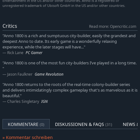
Entertainment in the US and/or other countries. Anno is a registered or
unregistered trademark of Ubisoft GmbH in the US and/or other countries.
Critics
Read more: Opencritic.com
Anno 1800™: Führe die Industrielle Revolution an!
"Anno 1800 is a rich and sumptuous city-builder, easily the grandest and
deepest Anno to date. Its early game is a wonderfully relaxing
Willkommen zum Beginn des industriellen Zeitalters. Wähle
experience, while the later stages will have..."
deinen Weg und ändere damit deine Welt. Bist du ein Visionär
Rick Lane
PC Gamer
oder ein Ausbeuter? Ein Eroberer oder ein Befreier? Du allein
"Anno 1800 is one of the most fun city-builders I’ve played in a long time.
entscheidest, wie du in die Geschichte eingehst.
"
Jason Faulkner
Game Revolution
In Anno 1800™ treten Spieler ihr Erbe an und müssen sich mit
neuen Technologien und arglistigen Politikern des 19.
"Anno 1800 returns to the roots of the real-time colony-builder series
Jahrhunderts auseinandersetzen. Spieler begeben sich auf ein
and delivers intimidatingly complex gameplay that's as marvelous as it is
Abenteuer, um ein Reich zu errichten, das sich von den
beautiful."
Charles Singletary
IGN
raucherfüllten Städten Europas bis hin zu den
undurchdringlichen Urwäldern Südamerikas erstreckt.
Anno 1800™ begibt sich in ein neues Zeitalter innerhalb der
KOMMENTARE
DISKUSSIONEN & FAQS
NEWS &
(0)
(31)
Anno-Reihe, indem es beliebte Funktionen mit innovativem
Gameplay kombiniert und Spielern ermöglicht, eine der
» Kommentar schreiben
spannendsten Epochen der Menschheitsgeschichte auf eigene