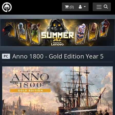
(
0
)
Anno 1800 - Gold Edition Year 5
PC