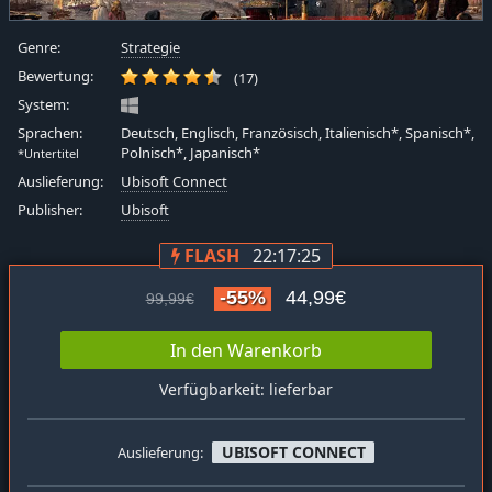
Genre:
Strategie
Bewertung:
(17)
System:
Sprachen:
Deutsch, Englisch, Französisch, Italienisch*, Spanisch*,
Polnisch*, Japanisch*
*Untertitel
Auslieferung:
Ubisoft Connect
Publisher:
Ubisoft
FLASH
22:17:24
-55%
44,99€
99,99€
In den Warenkorb
Verfügbarkeit: lieferbar
UBISOFT CONNECT
Auslieferung: