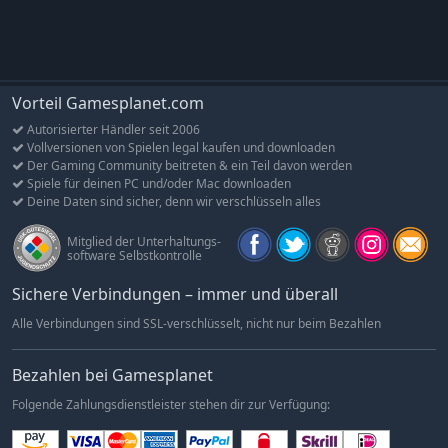
Art und Weise zu erleben und zu gestalten.
Der beginn eines neuen Zeitalters
Willkommen im 19. Jahrhundert, einem Zeitalter der
Industrialisierung, Diplomatie und Entdeckungen. Diese Ära ist
Vorteil Gamesplanet.com
reich an technologischen Innovationen, Verschwörungen und
Autorisierter Händler seit 2006
wechselnden Bündnissen und bildet damit den perfekten
Vollversionen von Spielen legal kaufen und downloaden
Rahmen für ein klassisches Anno. Anno 1800™ gibt Spielern die
Der Gaming Community beitreten & ein Teil davon werden
Möglichkeit, sich als Herrscher zu beweisen, indem sie
Spiele für deinen PC und/oder Mac downloaden
Deine Daten sind sicher, denn wir verschlüsseln alles
gigantische Metropolen bauen, effiziente logistische Netzwerke
planen, einen neu entdeckten exotischen Kontinent besiedeln,
Mitglied der Unterhaltungs-
Expeditionen um die ganze Welt schicken und mit Diplomatie,
software Selbstkontrolle
Handel oder Krieg um die Vorherrschaft wetteifern.
Sichere Verbindungen – immer und überall
EIN Klassisches Anno-Erlebnis
Anno 1800™ kombiniert beliebte Funktionen aus der 20-
Alle Verbindungen sind SSL-verschlüsselt, nicht nur beim Bezahlen
jährigen Geschichte von Anno. Das Spiel bietet ein reichhaltiges
Städtebau-Erlebnis mit einer geschichtsbasierten Kampagne,
Bezahlen bei Gamesplanet
einem vielseitig anpassbaren Sandbox-Modus und einem
Folgende Zahlungsdienstleister stehen dir zur Verfügung:
klassischen Multiplayer-Erlebnis. In Anno 1800™ kehren
außerdem beliebte Funktionen, wie individuelle KI-Gegner,