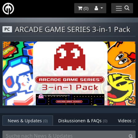
(
0
)
ARCADE GAME SERIES 3-in-1 Pack
PC
News & Updates
Diskussionen & FAQs
Videos
(0)
(0)
(0)