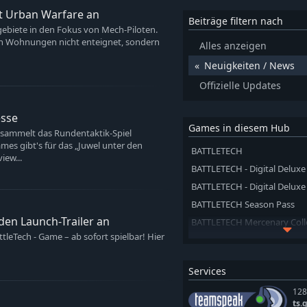
t Urban Warfare an
Beiträge filtern nach
ebiete in den Fokus von Mech-Piloten.
en Wohnungen nicht enteignet, sondern
Alles anzeigen
Neuigkeiten / News
Offizielle Updates
esse
Games in diesem Hub
ammelt das Rundentaktik-Spiel
mes gibt's für das „Juwel unter den
BATTLETECH
iew...
BATTLETECH - Digital Deluxe
BATTLETECH - Digital Deluxe
BATTLETECH Season Pass
den Launch-Trailer an
BATTLETECH Mercenary Coll
tleTech - Game – ab sofort spielbar! Hier
BATTLETECH Flashpoint
BATTLETECH Shadow Hawk 
Services
BATTLETECH Urban Warfare
128
BATTLETECH Heavy Metal
ts.