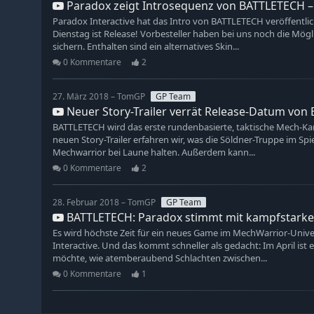
Paradox zeigt Introsequenz von BATTLETECH – 
Paradox Interactive hat das Intro von BATTLETECH veröffentlich
Dienstag ist Release! Vorbesteller haben bei uns noch die Mö
sichern. Enthalten sind ein alternatives Skin...
0 Kommentare
2
27. März 2018 – TomGP
GP Team
Neuer Story-Trailer verrät Release-Datum von
BATTLETECH wird das erste rundenbasierte, taktische Mech-Kamp
neuen Story-Trailer erfahren wir, was die Söldner-Truppe im S
Mechwarrior bei Laune halten. Außerdem kann...
0 Kommentare
2
28. Februar 2018 – TomGP
GP Team
BATTLETECH: Paradox stimmt mit kampfstarkem 
Es wird höchste Zeit für ein neues Game im MechWarrior-Univ
Interactive. Und das kommt schneller als gedacht: Im April ist
möchte, wie atemberaubend Schlachten zwischen...
0 Kommentare
1