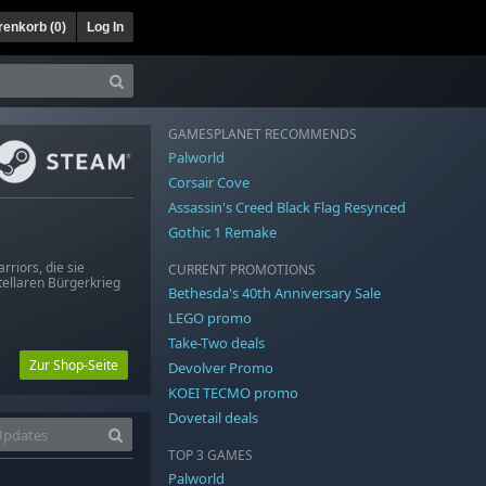
enkorb (
0
)
Log In
GAMESPLANET RECOMMENDS
Palworld
Corsair Cove
Assassin's Creed Black Flag Resynced
Gothic 1 Remake
iors, die sie
CURRENT PROMOTIONS
tellaren Bürgerkrieg
Bethesda's 40th Anniversary Sale
LEGO promo
Take-Two deals
Zur Shop-Seite
Devolver Promo
KOEI TECMO promo
Dovetail deals
TOP 3 GAMES
Palworld