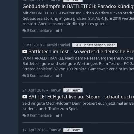
Gebäudekämpfe in BATTLETECH: Paradox kündig
Mit der BATTLETECH-Erweiterung Urban Warfare rücken Stadtg
Gebäudezerstörung in ganz großem Stil. Ab 4. Juni 2019 werd
zerstört. Aber selbstverständlich geht es guten...
0 Kommentare
1
3. Mai 2018 – Harald Fränkel
GP Buchstabenschubser
Battletech im Test – so wertet die deutsche Pr
VON HARALD FRÄNKEL Nach dem Release vergangene Woche s
Battletech gute und sehr gute Wertungen: Beim Test der PC Ga
Strategiespielen“ 87 von 100 Punkte. Gameswelt verleiht im Rev
0 Kommentare
1
24. April 2018 – TomGP
GP Team
BATTLETECH jetzt live auf Steam - schaut euch 
Seid ihr gute Mech-Piloten? Dann probiert euch jetzt mal an Bat
ist der Launch-Trailer zum Spiel.
0 Kommentare
1
17. April 2018 – TomGP
GP Team