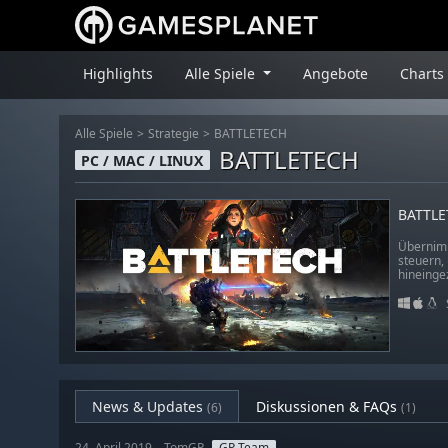
Highlights
Alle Spiele
Angebote
Charts
Alle Spiele
Strategie
BATTLETECH
BATTLETECH
PC / MAC / LINUX
BATTLE
Übernimm
steuern,
hineinge
News & Updates
Diskussionen & FAQs
(6)
(1)
24. April 2019 – TomGP
GP Team