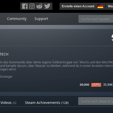
Erstelle einen Account
War
Community
Support
TECH
 das Kommando über deine eigene Söldnertruppe von `Mechs und den MechWarr
 und kämpfe darum, über Wasser zu bleiben, während du in einen brutalen inters
zogen wirst.
Strategie
39,99€
-10%
35,99€
Videos
Steam Achievements
(6)
(128)