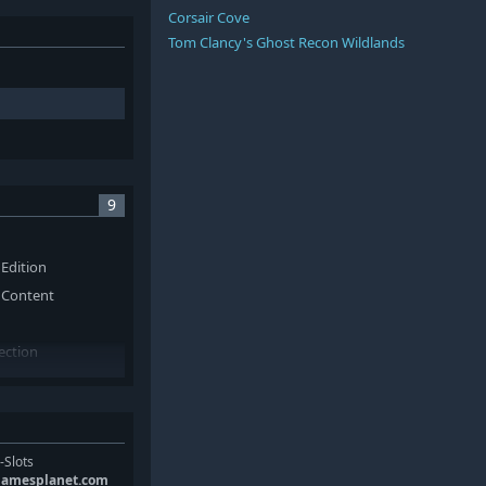
Corsair Cove
Tom Clancy's Ghost Recon Wildlands
9
 Edition
 Content
ection
Pack
-Slots
gamesplanet.com