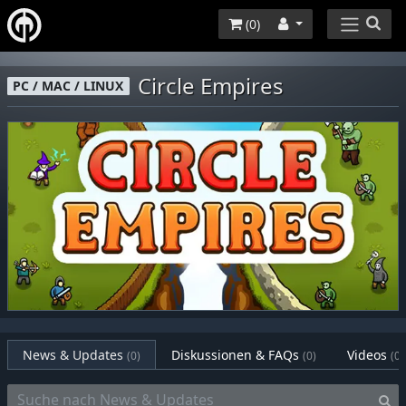
(
0
)
Circle Empires
PC / MAC / LINUX
News & Updates
Diskussionen & FAQs
Videos
(0)
(0)
(0)