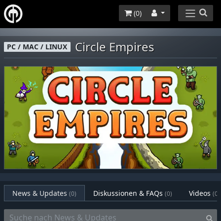
(
0
)
Circle Empires
PC / MAC / LINUX
News & Updates
Diskussionen & FAQs
Videos
(0)
(0)
(0)