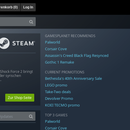
enkorb (
0
)
Log In
GAMESPLANET RECOMMENDS
Palworld
Corsair Cove
Assassin's Creed Black Flag Resynced
Gothic 1 Remake
Shock Force 2 bringt
CURRENT PROMOTIONS
der syrischen
Bethesda's 40th Anniversary Sale
.
LEGO promo
Take-Two deals
Zur Shop-Seite
Devolver Promo
KOEI TECMO promo
TOP 3 GAMES
Palworld
Corsair Cove