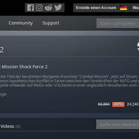
Erstelle einen Account
War
Community
Support
 2
 Mission Shock Force 2
ste Titel der berühmten Wargame-Franchise "Combat Mission", jetzt auf Steam. 
einem hypothetischen Konflikt in Syrien zwischen den Streitkräften der NATO und 
iele entweder auf WeGo oder in Echtzeit in einer unglaublich detaillierten und r..
egie
60,86€
-60%
24,24€
Videos
(0)