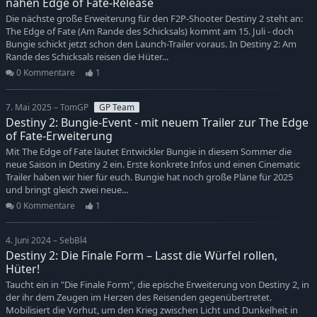
nahen Edge of Fate-Release
Die nächste große Erweiterung für den F2P-Shooter Destiny 2 steht an:
The Edge of Fate (Am Rande des Schicksals) kommt am 15. Juli - doch
Bungie schickt jetzt schon den Launch-Trailer voraus. In Destiny 2: Am
Rande des Schicksals reisen die Hüter...
0 Kommentare
1
7. Mai 2025 – TomGP
GP Team
Destiny 2: Bungie-Event - mit neuem Trailer zur The Edge
of Fate-Erweiterung
Mit The Edge of Fate läutet Entwickler Bungie in diesem Sommer die
neue Saison in Destiny 2 ein. Erste konkrete Infos und einen Cinematic
Trailer haben wir hier für euch. Bungie hat noch große Pläne für 2025
und bringt gleich zwei neue...
0 Kommentare
1
4. Juni 2024 – SebBl4
Destiny 2: Die Finale Form – Lasst die Würfel rollen,
Hüter!
Taucht ein in "Die Finale Form", die epische Erweiterung von Destiny 2, in
der ihr dem Zeugen im Herzen des Reisenden gegenübertretet.
Mobilisiert die Vorhut, um den Krieg zwischen Licht und Dunkelheit in