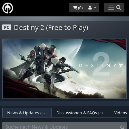
(
0
)
Destiny 2 (Free to Play)
PC
News & Updates
Diskussionen & FAQs
Videos
(82)
(31)