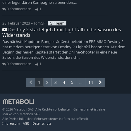
einer legendären Kampagne zu beenden,...
0 Kommentare
1
28. Februar 2023 – TomGP
GP Team
Destiny 2 startet jetzt mit Lightfall in die Saison des
Widerstands
Das nächste Kapitel in Bungies äußerst beliebtem FPS-MMO Destiny 2
hat mit dem heutigen Start von Destiny 2: Lightfall begonnen. Mit dem
Beginn des neuen Kapitels startet der Online-Shooter in eine neue
Saison, die Saison des Widerstands, die sich...
0 Kommentare
1
1
2
3
4
5
…
14
© 2026 Metaboli SAS. Alle Rechte vorbehalten. Gamesplanet ist eine
Marke von Metaboli SAS.
Alle Preise inklusive Mehrwertsteuer (sofern zutreffend).
Impressum
AGB
Datenschutz