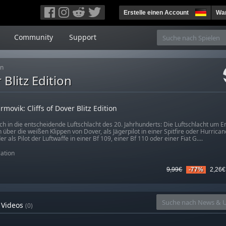
Erstelle einen Account
War
Community
Support
on
 Blitz Edition
rmovik: Cliffs of Dover Blitz Edition
ich in die entscheidende Luftschlacht des 20. Jahrhunderts: Die Luftschlacht um 
 über die weißen Klippen von Dover, als Jägerpilot in einer Spitfire oder Hurrican
er als Pilot der Luftwaffe in einer Bf 109, einer Bf 110 oder einer Fiat G....
ation
9,99€
-77%
2,26€
Videos
(0)