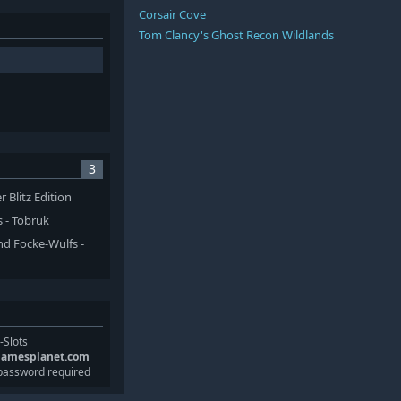
Corsair Cove
Tom Clancy's Ghost Recon Wildlands
3
r Blitz Edition
s - Tobruk
nd Focke-Wulfs -
-Slots
gamesplanet.com
password required