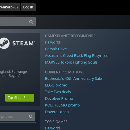
enkorb (
0
)
Log In
GAMESPLANET RECOMMENDS
Palworld
Corsair Cove
Assassin's Creed Black Flag Resynced
MARVEL Tōkon: Fighting Souls
England. Schwinge
CURRENT PROMOTIONS
e der Royal Air
Bethesda's 40th Anniversary Sale
LEGO promo
Take-Two deals
Zur Shop-Seite
Devolver Promo
KOEI TECMO promo
Dovetail deals
TOP 3 GAMES
Palworld