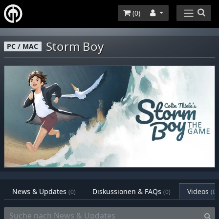
(
0
)
Storm Boy
PC / MAC
News & Updates
Diskussionen & FAQs
Videos
(0)
(0)
(0)