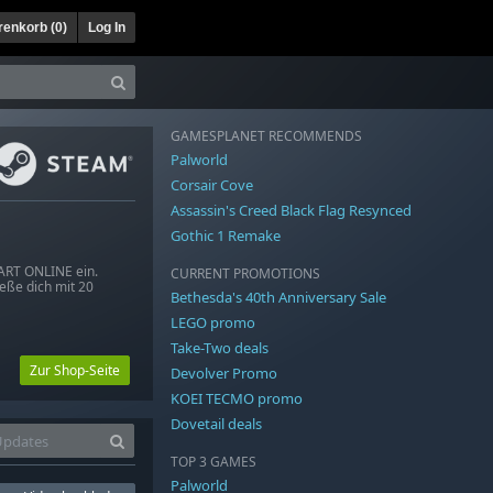
enkorb (
0
)
Log In
GAMESPLANET RECOMMENDS
Palworld
Corsair Cove
Assassin's Creed Black Flag Resynced
Gothic 1 Remake
 ART ONLINE ein.
CURRENT PROMOTIONS
eße dich mit 20
Bethesda's 40th Anniversary Sale
LEGO promo
Take-Two deals
Zur Shop-Seite
Devolver Promo
KOEI TECMO promo
Dovetail deals
TOP 3 GAMES
Palworld