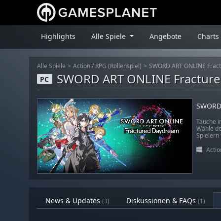
Highlights
Alle Spiele
Angebote
Charts
Alle Spiele
Action
/
RPG (Rollenspiel)
SWORD ART ONLINE Frac
SWORD ART ONLINE Fractur
PC
SWORD 
Tauche i
Wähle de
Spielern
Actio
News & Updates
Diskussionen & FAQs
(3)
(1)