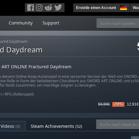
Erstelle einen Account
War
Community
Support
tured Daydream
ed Daydream
ART ONLINE Fractured Daydream
n diesem Online-Koop-Actionspiel in eine verzerrte Version der Welt von SWORD
ine Rolle in Form der beliebtesten Charaktere aus SWORD ART ONLINE und schli
 für Raids zusammen, um mächtige Gegner zu besiegen.
n
/
RPG (Rollenspiel)
59,99€
-78%
12,91€
Videos
Steam Achievements
(0)
(52)