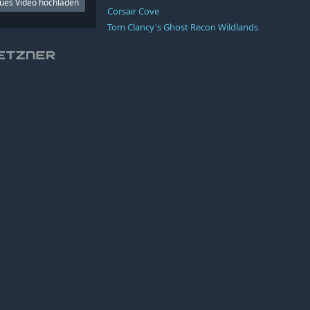
ues Video hochladen
Corsair Cove
Tom Clancy's Ghost Recon Wildlands