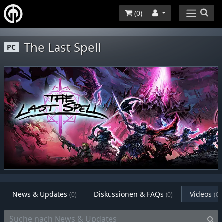
(
0
)
The Last Spell
PC
News & Updates
Diskussionen & FAQs
Videos
(0)
(0)
(0)