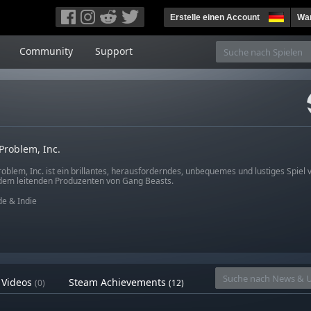
Erstelle einen Account
War
Community
Support
 Problem, Inc.
Problem, Inc. ist ein brillantes, herausforderndes, unbequemes und lustiges Spiel
dem leitenden Produzenten von Gang Beasts.
e & Indie
Videos
Steam Achievements
(0)
(12)