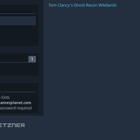
Tom Clancy's Ghost Recon Wildlands
1
-Slots
gamesplanet.com
password required