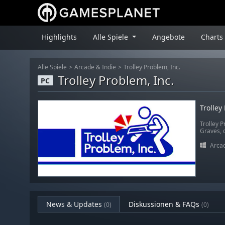
Highlights
Alle Spiele
Angebote
Charts
Alle Spiele
Arcade & Indie
Trolley Problem, Inc.
Trolley Problem, Inc.
PC
Trolley
Trolley 
Graves, 
Arcad
News & Updates
Diskussionen & FAQs
(0)
(0)