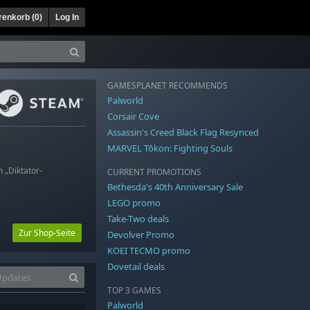
enkorb (
0
)
Log In
GAMESPLANET RECOMMENDS
Palworld
Corsair Cove
Assassin's Creed Black Flag Resynced
MARVEL Tōkon: Fighting Souls
 „Diktator-
CURRENT PROMOTIONS
Bethesda's 40th Anniversary Sale
LEGO promo
Take-Two deals
Zur Shop-Seite
Devolver Promo
KOEI TECMO promo
Dovetail deals
TOP 3 GAMES
Palworld