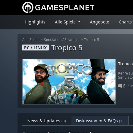
Highlights
Alle Spiele
Angebote
Charts
Alle Spiele
Simulation
/
Strategie
Tropico 5
Tropico 5
PC / LINUX
Tropico
Kehre zur
Simulator
Si
News & Updates
Diskussionen & FAQs
(0)
(1)