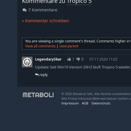
Kommentare zu
Tropico 5
7 Kommentare
» Kommentar schreiben
You are viewing a single comment's thread. Comments higher in th
View all comments
|
view parent
1
0
LegendarySkar
07.11.2020 11:02
Update: Seit Win10 Version 20H2 läuft Tropico 5 wieder. 
reply
© 2026 Metaboli SAS. Alle Rechte vorbehalten
Alle Preise inklusive Mehrwertsteuer (sofern 
Impressum
AGB
Datenschutz