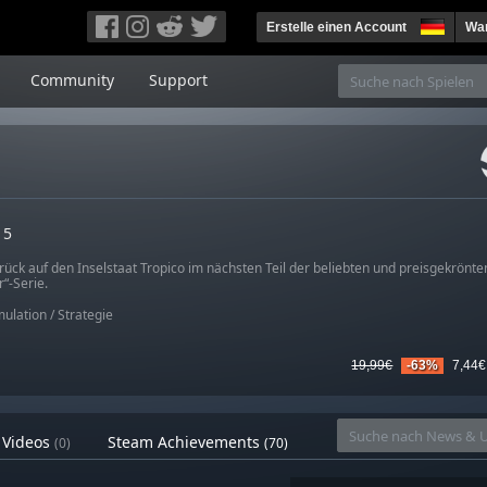
Erstelle einen Account
War
Community
Support
 5
ück auf den Inselstaat Tropico im nächsten Teil der beliebten und preisgekrönten
“-Serie.
mulation
/
Strategie
19,99€
-63%
7,44€
Videos
Steam Achievements
(0)
(70)