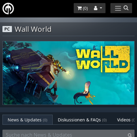
(
0
)
Wall World
PC
News & Updates
Diskussionen & FAQs
Videos
(0)
(0)
(0)