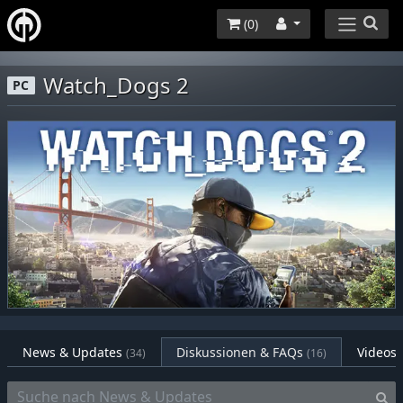
(
0
)
Watch_Dogs 2
PC
News & Updates
Diskussionen & FAQs
Videos
(34)
(16)