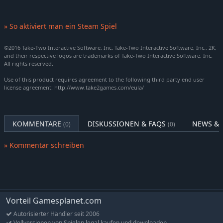
» So aktiviert man ein Steam Spiel
©2016 Take-Two Interactive Software, Inc. Take-Two Interactive Software, Inc., 2K,
and their respective logos are trademarks of Take-Two Interactive Software, Inc.
All rights reserved.
Use of this product requires agreement to the following third party end user
license agreement: http://www.take2games.com/eula/
KOMMENTARE
DISKUSSIONEN & FAQS
NEWS & 
(0)
(0)
» Kommentar schreiben
Vorteil Gamesplanet.com
Autorisierter Händler seit 2006
Vollversionen von Spielen legal kaufen und downloaden