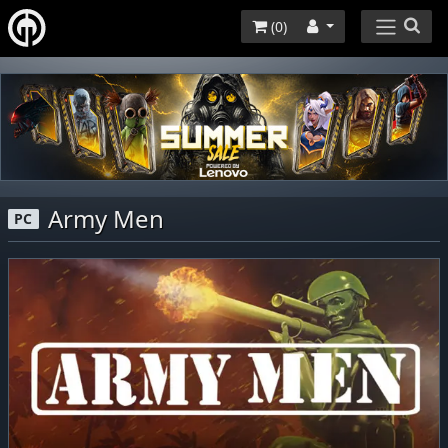
(
0
)
Army Men
PC