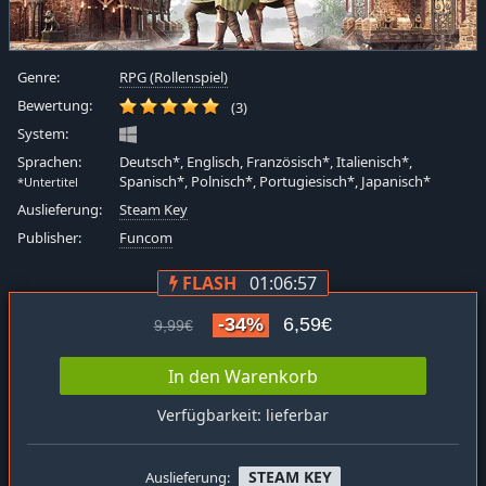
Genre:
RPG (Rollenspiel)
Bewertung:
(3)
System:
Sprachen:
Deutsch*, Englisch, Französisch*, Italienisch*,
Spanisch*, Polnisch*, Portugiesisch*, Japanisch*
*Untertitel
Auslieferung:
Steam Key
Publisher:
Funcom
FLASH
01:06:56
-34%
6,59€
9,99€
In den Warenkorb
Verfügbarkeit: lieferbar
STEAM KEY
Auslieferung: