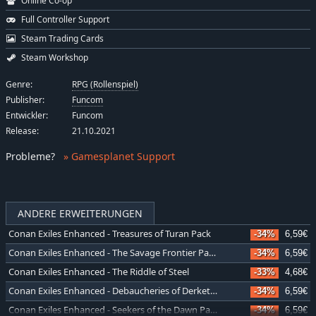
Online Co-op
Full Controller Support
Steam Trading Cards
Steam Workshop
Genre:
RPG (Rollenspiel)
Publisher:
Funcom
Entwickler:
Funcom
Release:
21.10.2021
Probleme
?
» Gamesplanet Support
ANDERE ERWEITERUNGEN
Conan Exiles Enhanced - Treasures of Turan Pack
-34%
6,59€
Conan Exiles Enhanced - The Savage Frontier Pack
-34%
6,59€
Conan Exiles Enhanced - The Riddle of Steel
-33%
4,68€
Conan Exiles Enhanced - Debaucheries of Derketo Pack
-34%
6,59€
Conan Exiles Enhanced - Seekers of the Dawn Pack
-34%
6,59€