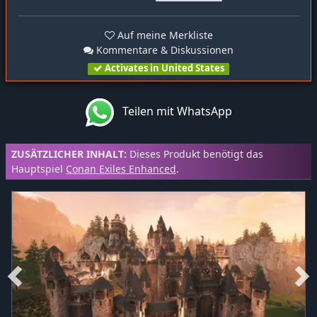
Auf meine Merkliste
Kommentare & Diskussionen
Activates in United States
Teilen mit WhatsApp
ZUSÄTZLICHER INHALT:
Dieses Produkt benötigt das
Hauptspiel
Conan Exiles Enhanced
.