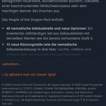
behaglichen Feuerstelle, wunderschönen Büchern, Statuette,
einer beeindruckenden Wildschweinstatue oder dem
mächtigen Banner des Drachen aus.
Das People of the Dragon-Pack enthält:
48 nemedische Gebäudeteile und neue Optionen
: Ein
erweitertes vollständiges Set aus Gebäudeteilen mit
denselben Werten wie die bereits vorhandene Stufe 3.
15 neue Rüstungsteile (wie die nemedische
Infanterierüstung) in drei Sets
: Leichte, mittlere und
schwere Sets mit epischen Endspiel-Versionen.
12 nemedische Waffen, einschließlich eines Schildes
: Diese
weiterlesen…
entsprechen Eisenwaffen und verfügen über epische
Endspiel-Versionen.
» So aktiviert man ein Steam Spiel
32 neue platzierbare Objekte, wie Bücher, eine Flagge, ein
Bett und eine Feuerstelle
: Stelle sie auf der neuen
© 2020 Funcom Oslo A/S (“Funcom”). All rights reserved. © 2020 Conan Properties
nemedischen Werkbank her.
International LLC ("CPI"). CONAN, CONAN THE BARBARIAN, HYBORIA, and/or
ROBERT E. HOWARD and related logos, characters, names, and distinctive
3 neue nemedische Pferdesättel
: Sattle dein Pferd mit
likenesses thereof are trademarks or registered trademarks of CPI and/or Robert
einem leichten, mittleren oder schweren Sattel.
E. Howard LLC. All Rights Reserved. Funcom and Funcom Logo ™ & © Funcom
Oslo A/S.