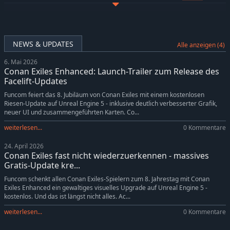
Conan Exiles Enhanced - Riders of Hyboria Pack
-34%
6,59€
Conan Exiles Enhanced - Blood and Sand Pack
-34%
6,59€
Conan Exiles Enhanced - Architects of Argos Pack
-34%
6,59€
NEWS & UPDATES
Alle anzeigen (4)
Conan Exiles Enhanced: Isle of Siptah
-35%
12,95€
6. Mai 2026
Conan Exiles Enhanced - Jewel of the West Pack
-34%
6,59€
Conan Exiles Enhanced: Launch-Trailer zum Release des
Conan Exiles Enhanced - The Imperial East Pack
-34%
6,59€
Facelift-Updates
Funcom feiert das 8. Jubiläum von Conan Exiles mit einem kostenlosen
Riesen-Update auf Unreal Engine 5 - inklusive deutlich verbesserter Grafik,
neuer UI und zusammengeführten Karten. Co...
weiterlesen...
0 Kommentare
24. April 2026
Conan Exiles fast nicht wiederzuerkennen - massives
Gratis-Update kre...
Funcom schenkt allen Conan Exiles-Spielern zum 8. Jahrestag mit Conan
Exiles Enhanced ein gewaltiges visuelles Upgrade auf Unreal Engine 5 -
kostenlos. Und das ist längst nicht alles. Ac...
weiterlesen...
0 Kommentare