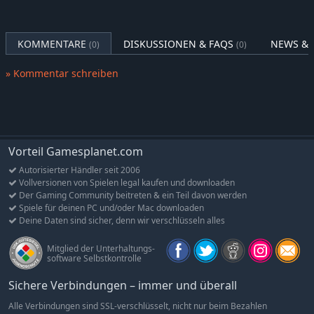
Alle neuen People of the Dragon-Inhalte sind exklusiv in diesem
DLC enthalten. Sie fügen dem Spiel zahlreiche neue optische
Möglichkeiten hinzu, gewähren im Spiel aber keine Vorteile.
KOMMENTARE
DISKUSSIONEN & FAQS
NEWS & 
(0)
(0)
Alle neuen Objekte haben vergleichbare Werte wie die bereits
vorhandenen Objekte.
» Kommentar schreiben
Vorteil Gamesplanet.com
Autorisierter Händler seit 2006
Vollversionen von Spielen legal kaufen und downloaden
Der Gaming Community beitreten & ein Teil davon werden
Spiele für deinen PC und/oder Mac downloaden
Deine Daten sind sicher, denn wir verschlüsseln alles
Mitglied der Unterhaltungs-
software Selbstkontrolle
Sichere Verbindungen – immer und überall
Alle Verbindungen sind SSL-verschlüsselt, nicht nur beim Bezahlen