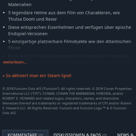
Materialien
5 legendäre Helme aus dem Film von Charakteren, wie
Thulsa Doom und Rexor
Diese entsprechen Eisenhelmen und verfügen über epische
Endspiel-Versionen
5 einzigartige platzierbare Filmobjekte wie den Atlantischen
Thron
Baue König Conans Löwenthron oder setitische Kultstatuen
weiterlesen…
6 Statuen und Figuren von Valeria aus dem Film Conan der
Barbar
» So aktiviert man ein Steam Spiel
Alle Statuen und Figuren sind in drei Materialien verfügbar
6 Statuen und Figuren von Subotai, dem hyrkanischen
© 2018 Funcom Oslo A/S (“Funcom”). All rights reserved. © 2018 Conan Properties
Bogenschützen
International LLC ("CPI"). CONAN, CONAN THE BARBARIAN, HYBORIA, and/or
ROBERT E. HOWARD and related logos, characters, names, and distinctive
Alle Statuen und Figuren sind in drei Materialien verfügbar
likenesses thereof are trademarks or registered trademarks of CPI and/or Robert
E. Howard LLC. All Rights Reserved. Funcom and Funcom Logo ™ & © Funcom
3 dekorative Kriegsbemalungen aus dem Film
Oslo A/S.
Bemale dich wie Conan, Valeria und Subotai vor ihrem
Angriff auf die Setiten
Alle Inhalte aus Rätsel des Stahls sind exklusiv in diesem DLC
KOMMENTARE
DISKUSSIONEN & FAQS
NEWS & 
(0)
(0)