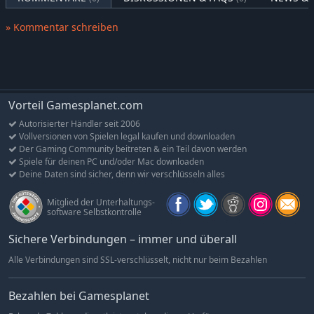
enthalten. Sie fügen dem Spiel zahlreiche neue optische
Möglichkeiten hinzu, gewähren im Spiel aber keine Vorteile.
» Kommentar schreiben
Alle neuen Objekte haben vergleichbare Werte wie die bereits
vorhandenen Objekte.
Vorteil Gamesplanet.com
Autorisierter Händler seit 2006
Vollversionen von Spielen legal kaufen und downloaden
Der Gaming Community beitreten & ein Teil davon werden
Spiele für deinen PC und/oder Mac downloaden
Deine Daten sind sicher, denn wir verschlüsseln alles
Mitglied der Unterhaltungs-
software Selbstkontrolle
Sichere Verbindungen – immer und überall
Alle Verbindungen sind SSL-verschlüsselt, nicht nur beim Bezahlen
Bezahlen bei Gamesplanet