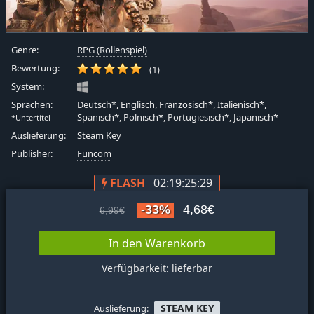
Genre:
RPG (Rollenspiel)
Bewertung:
(1)
System:
Sprachen:
Deutsch*, Englisch, Französisch*, Italienisch*,
Spanisch*, Polnisch*, Portugiesisch*, Japanisch*
*Untertitel
Auslieferung:
Steam Key
Publisher:
Funcom
FLASH
02:19:25:28
-33%
4,68€
6,99€
In den Warenkorb
Verfügbarkeit: lieferbar
STEAM KEY
Auslieferung: