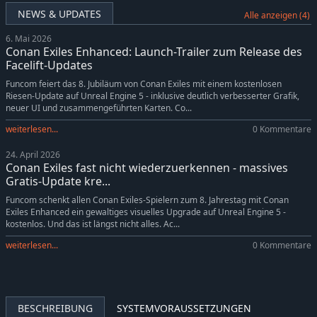
Conan Exiles Enhanced - People of the Dragon Pack
-34%
6,59€
NEWS & UPDATES
Alle anzeigen (4)
Conan Exiles Enhanced: Isle of Siptah
-35%
12,95€
6. Mai 2026
Conan Exiles Enhanced - Jewel of the West Pack
-34%
6,59€
Conan Exiles Enhanced: Launch-Trailer zum Release des
Conan Exiles Enhanced - The Imperial East Pack
-34%
6,59€
Facelift-Updates
Funcom feiert das 8. Jubiläum von Conan Exiles mit einem kostenlosen
Riesen-Update auf Unreal Engine 5 - inklusive deutlich verbesserter Grafik,
neuer UI und zusammengeführten Karten. Co...
weiterlesen...
0 Kommentare
24. April 2026
Conan Exiles fast nicht wiederzuerkennen - massives
Gratis-Update kre...
Funcom schenkt allen Conan Exiles-Spielern zum 8. Jahrestag mit Conan
Exiles Enhanced ein gewaltiges visuelles Upgrade auf Unreal Engine 5 -
kostenlos. Und das ist längst nicht alles. Ac...
weiterlesen...
0 Kommentare
BESCHREIBUNG
SYSTEMVORAUSSETZUNGEN