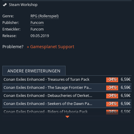
Steam Workshop
Genre:
RPG (Rollenspiel)
Publisher:
Funcom
Entwickler:
Funcom
Release:
09.05.2019
Probleme
?
» Gamesplanet Support
ANDERE ERWEITERUNGEN
Conan Exiles Enhanced - Treasures of Turan Pack
-34%
6,59€
Conan Exiles Enhanced - The Savage Frontier Pack
-34%
6,59€
Conan Exiles Enhanced - Debaucheries of Derketo Pack
-34%
6,59€
Conan Exiles Enhanced - Seekers of the Dawn Pack
-34%
6,59€
Conan Exiles Enhanced - Riders of Hyboria Pack
-34%
6,59€
Conan Exiles Enhanced - Blood and Sand Pack
-34%
6,59€
Conan Exiles Enhanced - Architects of Argos Pack
-34%
6,59€