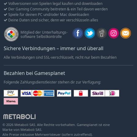
Vollversionen von Spielen legal kaufen und downloaden
DJMAX RESPECT V - TECHNIKA 3 PACK
-10%
18,81€
Der Gaming Community beitreten & ein Teil davon werden
DJMAX RESPECT V - TECHNIKA PACK
-10%
15,11€
Spiele für deinen PC und/oder Mac downloaden
Deine Daten sind sicher, denn wir verschlüsseln alles
DJMAX RESPECT V - TECHNIKA Original Soundtrack(REMASTERED)
-10%
7,37€
DJMAX RESPECT V - Tok! Tok! Tok! Gear Pack
-10%
7,37€
Mitglied der Unterhaltungs-
software Selbstkontrolle
DJMAX RESPECT V - TRILOGY Original Soundtrack(REMASTERED)
-10%
7,37€
DJMAX RESPECT V - TECHNIKA 2 Original Soundtrack(REMASTERED)
-10%
7,37€
Sichere Verbindungen – immer und überall
DJMAX RESPECT V - NEXON PACK
-10%
15,11€
Alle Verbindungen sind SSL-verschlüsselt, nicht nur beim Bezahlen
DJMAX RESPECT V - Lisrim Gear Pack
-10%
7,37€
DJMAX RESPECT V - Portable 3 Original Soundtrack(REMASTERED)
-10%
7,37€
Bezahlen bei Gamesplanet
DJMAX RESPECT V - Portable 3 PACK
-11%
14,99€
Folgende Zahlungsdienstleister stehen dir zur Verfügung:
DJMAX RESPECT V - So Happy Gear Pack
-10%
7,37€
DJMAX RESPECT V - TECHNIKA 2 PACK
-11%
14,99€
DJMAX RESPECT V - TECHNIKA 3 Original Soundtrack(REMASTERED)
-10%
7,37€
DJMAX RESPECT V - TRILOGY PACK
-10%
11,24€
DJMAX RESPECT V - V Extension PACK
-10%
18,89€
© 2026 Metaboli SAS. Alle Rechte vorbehalten. Gamesplanet ist eine
DJMAX RESPECT V - UNLOCK SONG PACK
-10%
7,37€
Marke von Metaboli SAS.
Alle Preise inklusive Mehrwertsteuer (sofern zutreffend).