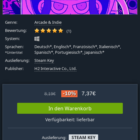
Genre:
Arcade & Indie
Bewertung:
(1)
System:
Sprachen:
Deutsch*, Englisch*, Französisch*, Italienisch*,
Spanisch*, Portugiesisch*, Japanisch*
*Untertitel
Auslieferung:
Steam Key
Publisher:
H2 Interactive Co., Ltd.
-10%
7,37€
8,19€
In den Warenkorb
Verfügbarkeit: lieferbar
STEAM KEY
Auslieferung: