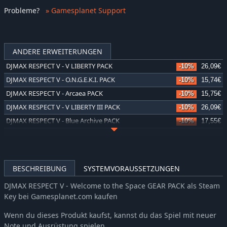
Probleme
?
» Gamesplanet Support
ANDERE ERWEITERUNGEN
DJMAX RESPECT V - V LIBERTY PACK
-10%
26,09€
DJMAX RESPECT V - O.N.G.E.K.I. PACK
-10%
15,74€
DJMAX RESPECT V - Arcaea PACK
-10%
15,75€
DJMAX RESPECT V - V LIBERTY III PACK
-10%
26,09€
DJMAX RESPECT V - Blue Archive PACK
-10%
17,55€
DJMAX RESPECT V - V LIBERTY II PACK
-10%
26,09€
DJMAX RESPECT V - V EXTENSION IV PACK
-10%
22,05€
DJMAX RESPECT V - Falcom PACK
-10%
13,31€
BESCHREIBUNG
SYSTEMVORAUSSETZUNGEN
DJMAX RESPECT V - MapleStory PACK
-10%
15,74€
DJMAX RESPECT V - Welcome to the Space GEAR PACK als Steam
DJMAX RESPECT V - V LIBERTY PACK
-10%
26,09€
Key bei Gamesplanet.com kaufen
DJMAX RESPECT V - TEKKEN PACK
-10%
15,74€
Wenn du dieses Produkt kaufst, kannst du das Spiel mit neuer
DJMAX RESPECT V - V EXTENSION II Original Soundtrack
-10%
7,37€
Note und Ausrüstung spielen.