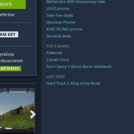
Bethesda's 40th Anniversary Sale
nkorb
LEGO promo
ieferbar
Take-Two deals
Devolver Promo
KOEI TECMO promo
EAM KEY
Dovetail deals
TOP 3 GAMES
Palworld
rkliste
Corsair Cove
skussionen
Tom Clancy's Ghost Recon Wildlands
ted States
LAST SEEN
Hard Truck 2: King of the Road