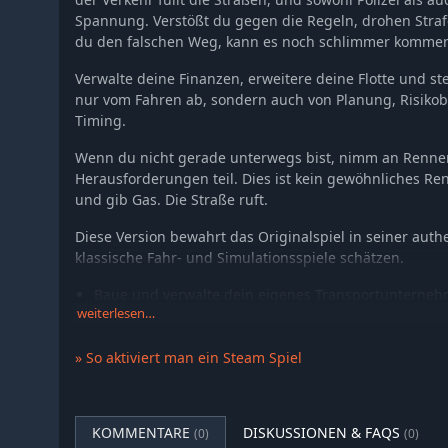
Spannung. Verstößt du gegen die Regeln, drohen Stra
du den falschen Weg, kann es noch schlimmer komme
Verwalte deine Finanzen, erweitere deine Flotte und ste
nur vom Fahren ab, sondern auch von Planung, Risikob
Timing.
Wenn du nicht gerade unterwegs bist, nimm an Rennen
Herausforderungen teil. Dies ist kein gewöhnliches Ren
und gib Gas. Die Straße ruft.
Diese Version bewahrt das Originalspiel in seiner authe
klassische Fahr- und Simulationsspiele schätzen.
Baue und verwalte dein eigenes Transportunterne
weiterlesen…
12 verschiedene Trucks, darunter schwere 18-Rad-
Radarkontrollen, Verfolgungsjagden der Polizei un
» So aktiviert man ein Steam Spiel
Effekte wie Abgase, Reifenspuren, Nebel und blen
Über 70 Meilen zusammenhängende Straßen und g
Banditen, die dich auf der Straße angreifen können
KOMMENTARE
DISKUSSIONEN & FAQS
(0)
(0)