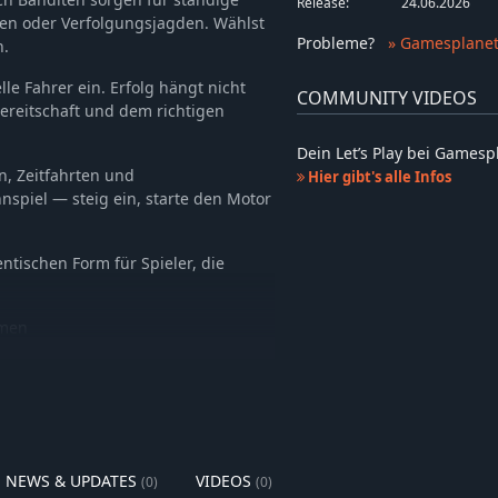
Release:
24.06.2026
fen oder Verfolgungsjagden. Wählst
Probleme
?
» Gamesplanet
n.
lle Fahrer ein. Erfolg hängt nicht
COMMUNITY VIDEOS
ereitschaft und dem richtigen
Dein Let’s Play bei Games
, Zeitfahrten und
Hier gibt's alle Infos
nspiel — steig ein, starte den Motor
ntischen Form für Spieler, die
hmen
Zugmaschinen
d Hubschraubereinsätze
dende Sonne
eheime Routen
NEWS & UPDATES
VIDEOS
(0)
(0)