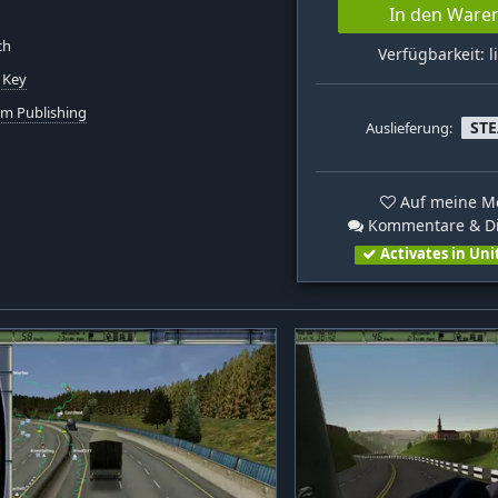
In den Ware
ch
Verfügbarkeit: l
 Key
um Publishing
ST
Auslieferung:
Auf meine Me
Kommentare & Di
Activates in Uni