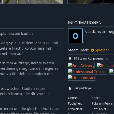
INFORMATIONEN
Alterskennzeichnung
esplanet.com kaufen
cking-Spiel aus dem Jahr 2000 und
Liefere Fracht, konkurriere mit
Steam Deck:
Spielbar
ernehmen auf.
19 Steam Achievements
bernimm Aufträge, liefere Waren
verdiene genug, um dein eigenes
 nur zu überleben, sondern den
Single-Player
ei zwischen Städten reisen,
cken kannst, die dir Vorteile
Genre:
Sport
Publisher:
Fulqrum Publis
kurrieren um die gleichen Aufträge,
Entwickler:
SoftLab-NSK
uch Banditen sorgen für ständige