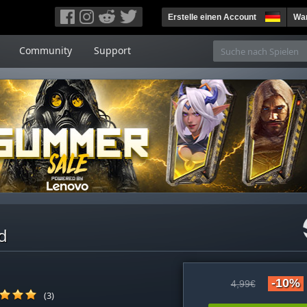
Erstelle einen Account
War
Community
Support
d
-10%
4,99€
(3)