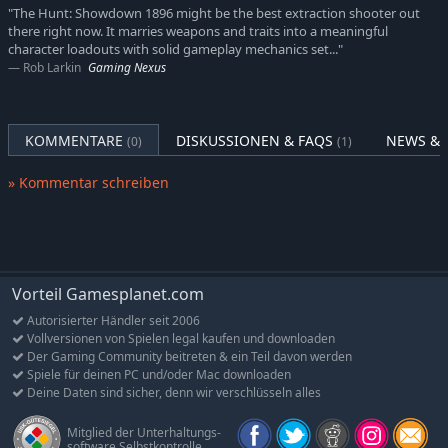
Sümpfen. Setze dich gegen ein zeitloses Übel zur Wehr und
"The Hunt: Showdown 1896 might be the best extraction shooter out
there right now. It marries weapons and traits into a meaningful
tritt in diesem spannenden, taktischen PvPvE-Ego-Shooter allein
character loadouts with solid gameplay mechanics set..."
oder in der Gruppe gegen wahnsinnige Monster und andere
Rob Larkin
Gaming Nexus
erbitterte Jäger an. Hier gibt es keine Helden. Du musst alles
aufs Spiel setzen, denn Hunt wird dich verschlingen.
Kopfgeldjagd
KOMMENTARE
DISKUSSIONEN & FAQS
NEWS & 
(0)
(1)
Schnapp dir das Kopfgeld und töte alle, die dir einen Strich
durch die Rechnung machen wollen – sie werden alles daran
» Kommentar schreiben
setzen. Tritt gegen rivalisierende Jäger an, spüre Bosse auf,
schicke sie in die Hölle, hol dir deine Belohnung und kämpf dir
den Weg frei. Wenn andere dich nur aufhalten, dann zieh allein
los. Wenn du dich in der Gruppe sicherer fühlst, dann zieh mit
zwei Teammitgliedern in die Schlacht.
Vorteil Gamesplanet.com
Fortschritt und Permadeath
Autorisierter Händler seit 2006
Vollversionen von Spielen legal kaufen und downloaden
Riskiere alles, um dunkle Mächte freizusetzen und verbotene
Der Gaming Community beitreten & ein Teil davon werden
Reichtümer zu erlangen. Jede Kugel zählt. Jede Wunde
Spiele für deinen PC und/oder Mac downloaden
schmerzt. Und jeder Tod bedeutet das Ende. Doch falls du dich
Deine Daten sind sicher, denn wir verschlüsseln alles
durchsetzen kannst, wird jeder Sieg unvergesslich sein.
Mitglied der Unterhaltungs-
Atmosphäre und Sound-Design
software Selbstkontrolle