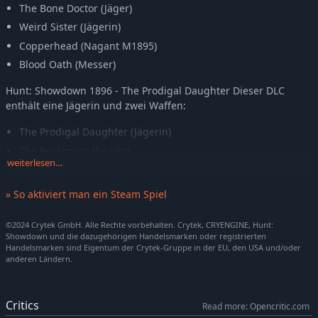
The Bone Doctor (Jäger)
Weird Sister (Jägerin)
Copperhead (Nagant M1895)
Blood Oath (Messer)
Hunt: Showdown 1896 - The Prodigal Daughter Dieser DLC
enthält eine Jägerin und zwei Waffen:
The Prodigal Daughter (Jägerin)
The Reckoning (Sparks)
weiterlesen…
The Harbinger (Pax)
» So aktiviert man ein Steam Spiel
Hunt: Showdown 1896 - The Trick Shooter Dieser DLC enthält
einen Jäger und zwei Waffen:
©2024 Crytek GmbH. Alle Rechte vorbehalten. Crytek, CRYENGINE, Hunt:
Carter (Jäger)
Showdown und die dazugehörigen Handelsmarken oder registrierten
Handelsmarken sind Eigentum der Crytek-Gruppe in der EU, den USA und/oder
Bear's Leg (Vandal 73C Bullseye)
anderen Ländern.
Carter's Quickshot (Specter 1882 Shorty)
Critics
Read more: Opencritic.com
Mache Jagd auf die Verdorbenen in längst vergessenen