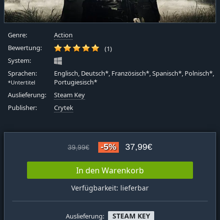
Genre:
Action
Bewertung:
(1)
System:
Sprachen:
Englisch, Deutsch*, Französisch*, Spanisch*, Polnisch*,
Portugiesisch*
*Untertitel
Auslieferung:
Steam Key
Publisher:
Crytek
-5%
37,99€
39,99€
In den Warenkorb
Verfügbarkeit: lieferbar
STEAM KEY
Auslieferung: