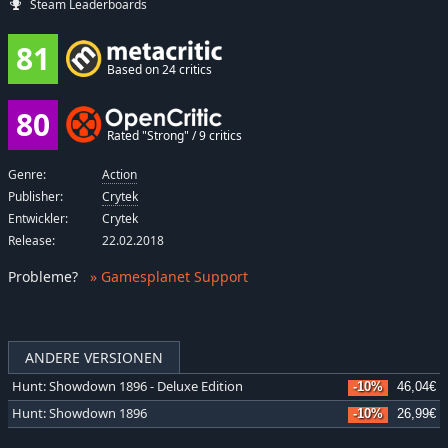
Steam Leaderboards
81
Based on 24 critics
80
Rated "Strong" / 9 critics
Genre:
Action
Publisher:
Crytek
Entwickler:
Crytek
Release:
22.02.2018
Probleme
?
» Gamesplanet Support
ANDERE VERSIONEN
Hunt: Showdown 1896 - Deluxe Edition
-10%
46,04€
Hunt: Showdown 1896
-10%
26,99€