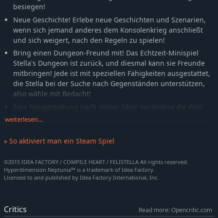
besiegen!
Neue Geschichte! Erlebe neue Geschichten und Szenarien,
wenn sich jemand anderes dem Konsolenkrieg anschließt
und sich weigert, nach den Regeln zu spielen!
Bring einen Dungeon-Freund mit! Das Echtzeit-Minispiel
Stella's Dungeon ist zurück, und diesmal kann sie Freunde
mitbringen! Jede ist mit speziellen Fähigkeiten ausgestattet,
die Stella bei der Suche nach Gegenständen unterstützen,
also wähle mit Bedacht!
Eine Neugestaltung nach deiner Idee! Verändere die Welt
von Gamindustri nach deinem Geschmack, indem du "Pläne"
weiterlesen…
erstellst, die Dungeonschätze, feindliche Schwierigkeiten
und mehr verändern!
» So aktiviert man ein Steam Spiel
Get Crafty! Gestalte leistungsstarke Geräte, die die wahre
Leistung der CPUs freisetzen und ihnen eine Welt voller
©2015 IDEA FACTORY / COMPILE HEART / FELISTELLA All rights reserved.
Hyperdimension Neptunia™ is a trademark of Idea Factory.
neuer Fähigkeiten eröffnen!
Licensed to and published by Idea Factory International, Inc.
Critics
Read more: Opencritic.com