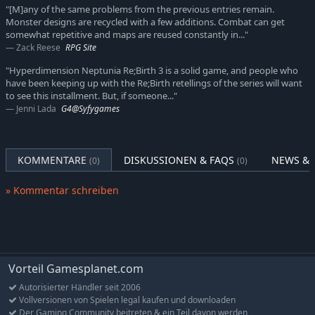
"[M]any of the same problems from the previous entries remain.
Monster designs are recycled with a few additions. Combat can get
somewhat repetitive and maps are reused constantly in..."
Zack Reese
RPG Site
"Hyperdimension Neptunia Re;Birth 3 is a solid game, and people who
have been keeping up with the Re;Birth retellings of the series will want
to see this installment. But, if someone..."
Jenni Lada
G4@Syfygames
KOMMENTARE
DISKUSSIONEN & FAQS
NEWS & 
(0)
(0)
» Kommentar schreiben
Vorteil Gamesplanet.com
Autorisierter Händler seit 2006
Vollversionen von Spielen legal kaufen und downloaden
Der Gaming Community beitreten & ein Teil davon werden