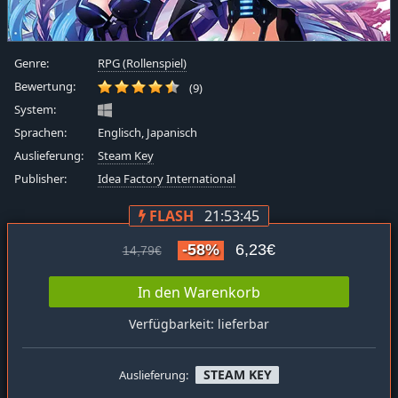
Genre:
RPG (Rollenspiel)
Bewertung:
(9)
System:
Sprachen:
Englisch, Japanisch
Auslieferung:
Steam Key
Publisher:
Idea Factory International
FLASH
21:53:44
-58%
6,23€
14,79€
In den Warenkorb
Verfügbarkeit: lieferbar
STEAM KEY
Auslieferung: