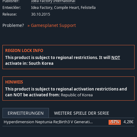
Publisher:
Idea Factory International
Entwickler:
Idea Factory, Compile Heart, Felistella
Release:
30.10.2015
Probleme
?
» Gamesplanet Support
REGION LOCK INFO
This product is subject to regional restrictions. It will
NOT
activate in: South Korea
HINWEIS
This product is subject to regional activation restrictions and
can NOT be activated from:
Republic of Korea
ERWEITERUNGEN
WEITERE SPIELE DER SERIE
Hyperdimension Neptunia Re;Birth3 V Generation Deluxe Pack
-57%
4,28€