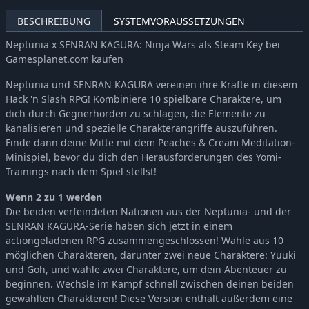
Megadimension Neptunia VII
-58%
8,14€
BESCHREIBUNG
SYSTEMVORAUSSETZUNGEN
MegaTagmension Blanc + Neptune VS Zombies (Neptunia)
-58%
6,23€
Neptunia x SENRAN KAGURA: Ninja Wars als Steam Key bei
Neptunia Shooter
-44%
2,25€
Gamesplanet.com kaufen
Super Neptunia RPG
-67%
8,34€
Neptunia und SENRAN KAGURA vereinen ihre Kräfte in diesem
Cyberdimension Neptunia: 4 Goddesses Online
-71%
8,46€
Hack 'n Slash RPG! Kombiniere 10 spielbare Charaktere, um
Hyperdimension Neptunia Re;Birth1
-58%
6,23€
dich durch Gegnerhorden zu schlagen, die Elemente zu
kanalisieren und spezielle Charakterangriffe auszuführen.
Finde dann deine Mitte mit dem Peaches & Cream Meditation-
Minispiel, bevor du dich den Herausforderungen des Yomi-
Trainings nach dem Spiel stellst!
Wenn 2 zu 1 werden
Die beiden verfeindeten Nationen aus der Neptunia- und der
SENRAN KAGURA-Serie haben sich jetzt in einem
actiongeladenen RPG zusammengeschlossen! Wähle aus 10
möglichen Charakteren, darunter zwei neue Charaktere: Yuuki
und Goh, und wähle zwei Charaktere, um dein Abenteuer zu
beginnen. Wechsle im Kampf schnell zwischen deinen beiden
gewählten Charakteren! Diese Version enthält außerdem eine