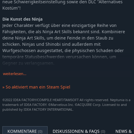
neue Schwierigkeitseinstellung sowie den DLC "Alternatives
Kostüm"!
Die Kunst des Ninja
Jeder Charakter verfügt über eine einzigartige Reihe von
Fähigkeiten, die als Ninja Art Skills bekannt sind. Kombiniere
deine Ninja Art Skills, um deine Feinde in den Staub zu
schicken. Ninjas und Shinobi sind außerdem mit
Wurfgeschossen ausgestattet, die physischen Schaden oder
temporäre Statusbeschwerden verursachen können, um
Gegner zu verlangsamen.
Stylin' mit Geist-Edelsteinen
weiterlesen…
Sammle Geister-Edelsteine für hilfreiche
Statusverbesserungen! Die Legende besagt, dass das
» So aktiviert man ein Steam Spiel
Arrangieren von Edelsteinen in bestimmten Kombinationen
sogar noch größere Boosts bringen kann...
©2022 IDEA FACTORY/COMPILE HEART/TAMSOFT All rights reserved. Neptunia is a
trademark of IDEA FACTORY. ©Marvelous Inc. ©ACQUIRE Corp. Licensed to and
published by IDEA FACTORY INTERNATIONAL.
Du bist ein echter Ninja-Krieger?
Finde deine Mitte mit dem
Peaches & Cream Meditation-Minispiel, um im Kampf
zusätzliche Werte zu erhalten. Außerdem kannst du deine Kraft
mit dem Post-Game-Inhalt Yomi-Training testen! Erfahrene
KOMMENTARE
DISKUSSIONEN & FAQS
NEWS & 
(0)
(0)