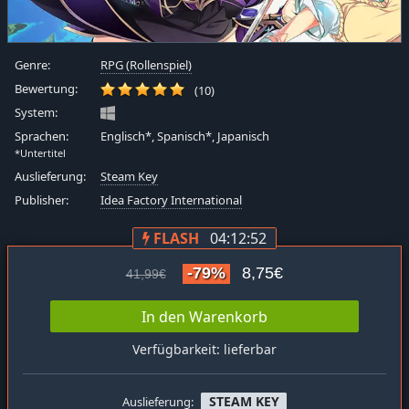
Genre:
RPG (Rollenspiel)
Bewertung:
(10)
System:
Sprachen:
Englisch*, Spanisch*, Japanisch
*Untertitel
Auslieferung:
Steam Key
Publisher:
Idea Factory International
FLASH
04:12:51
-79%
8,75€
41,99€
In den Warenkorb
Verfügbarkeit: lieferbar
STEAM KEY
Auslieferung: