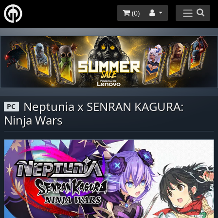
(
0
)
Neptunia x SENRAN KAGURA:
PC
Ninja Wars