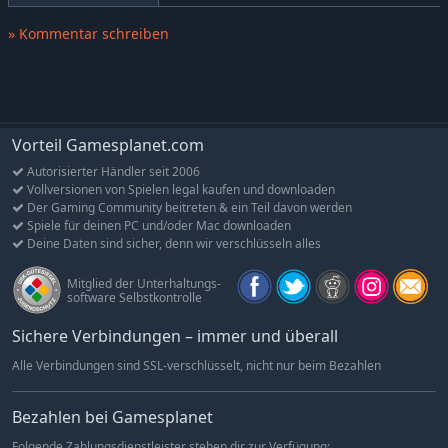
Ninjas und Shinobi können sich durch 8 verschiedene
Prüfungen spielen, die jeweils mit schwierigen
» Kommentar schreiben
Einschränkungen verbunden sind!
Geschichte
Gamninjustri - ein Ort, an dem sich alle Arten von Ninjas
treffen. Als der Kampf um die Kontrolle zwischen den Daimyos
Vorteil Gamesplanet.com
der Nationen zunahm, stiegen die Spannungen zwischen den
beiden großen Nationen, von denen jede eine der großen
Autorisierter Händler seit 2006
Kampfkunstschulen beherbergte.
Vollversionen von Spielen legal kaufen und downloaden
Der Gaming Community beitreten & ein Teil davon werden
Der Compa-Stil, der die auf der Kommandotechnik basierenden
Spiele für deinen PC und/oder Mac downloaden
Deine Daten sind sicher, denn wir verschlüsseln alles
Ninja-Künste beherrscht. Der Honeypa-Stil, der die Ninja-
Künste beherrschte, die auf der Aktionstechnik beruhten.
Mitglied der Unterhaltungs-
software Selbstkontrolle
Die beiden Lager befanden sich in einem gnadenlosen
Wettstreit um die Vorherrschaft, doch während sie weiter
Sichere Verbindungen – immer und überall
kämpften, griff eine geheimnisvolle Armee mechanischer
Alle Verbindungen sind SSL-verschlüsselt, nicht nur beim Bezahlen
Ninjas an.
Die mechanische Ninja-Armee überrannte die kleineren
Bezahlen bei Gamesplanet
Nationen im Handumdrehen, und der Anführer der Steeme
Legion, Yoh Gamer, gab der Welt eine Ankündigung:
Folgende Zahlungsdienstleister stehen dir zur Verfügung: