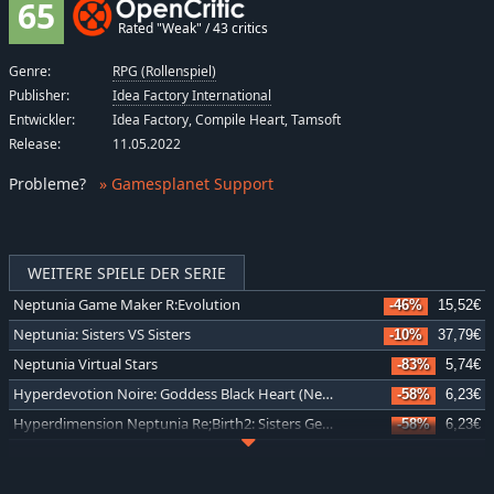
65
Rated "Weak" / 43 critics
Genre:
RPG (Rollenspiel)
Publisher:
Idea Factory International
Entwickler:
Idea Factory, Compile Heart, Tamsoft
Release:
11.05.2022
Probleme
?
» Gamesplanet Support
WEITERE SPIELE DER SERIE
Neptunia Game Maker R:Evolution
-46%
15,52€
Neptunia: Sisters VS Sisters
-10%
37,79€
Neptunia Virtual Stars
-83%
5,74€
Hyperdevotion Noire: Goddess Black Heart (Neptunia)
-58%
6,23€
Hyperdimension Neptunia Re;Birth2: Sisters Generation
-58%
6,23€
Hyperdimension Neptunia Re;Birth3 V Generation
-58%
6,23€
Hyperdimension Neptunia U: Action Unleashed
-58%
6,23€