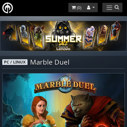
(
0
)
Marble Duel
PC / LINUX