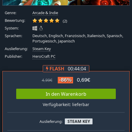
Genre:
Arcade & Indie
Bewertung:
(2)
System:
Sprachen:
Deutsch, Englisch, Französisch, Italienisch, Spanisch,
Portugiesisch, Japanisch
Auslieferung:
Steam Key
Publisher:
HeroCraft PC
FLASH
00:44:04
-86%
0,69€
4,99€
In den Warenkorb
Verfügbarkeit: lieferbar
STEAM KEY
Auslieferung: