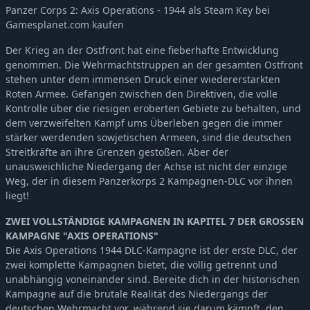
Panzer Corps 2: Axis Operations - 1944 als Steam Key bei
Panzer Corps 2: Axis Operations - 1945
-39%
5,99€
Gamesplanet.com kaufen
Panzer Corps 2: Axis Operations - 1943
-38%
5,08€
Der Krieg an der Ostfront hat eine fieberhafte Entwicklung
Panzer Corps 2: Axis Operations - 1942
-38%
5,08€
genommen. Die Wehrmachtstruppen an der gesamten Ostfront
Panzer Corps 2: Axis Operations - 1941
-38%
5,08€
stehen unter dem immensen Druck einer wiedererstarkten
Panzer Corps 2: Axis Operations - 1940
-38%
5,08€
Roten Armee. Gefangen zwischen den Direktiven, die volle
Kontrolle über die riesigen eroberten Gebiete zu behalten, und
Panzer Corps 2: General Edition Upgrade
-39%
7,62€
dem verzweifelten Kampf ums Überleben gegen die immer
Panzer Corps 2: Axis Operations - 1939
-38%
5,08€
stärker werdenden sowjetischen Armeen, sind die deutschen
Panzer Corps 2: Axis Operations - Spanish Civil War
-39%
7,62€
Streitkräfte an ihre Grenzen gestoßen. Aber der
unausweichliche Niedergang der Achse ist nicht der einzige
Weg, der in diesem Panzerkorps 2 Kampagnen-DLC vor ihnen
liegt!
ZWEI VOLLSTÄNDIGE KAMPAGNEN IN KAPITEL 7 DER GROSSEN
KAMPAGNE "AXIS OPERATIONS"
Die Axis Operations 1944 DLC-Kampagne ist der erste DLC, der
zwei komplette Kampagnen bietet, die völlig getrennt und
unabhängig voneinander sind. Bereite dich in der historischen
Kampagne auf die brutale Realität des Niedergangs der
deutschen Wehrmacht vor, während sie darum kämpft, den