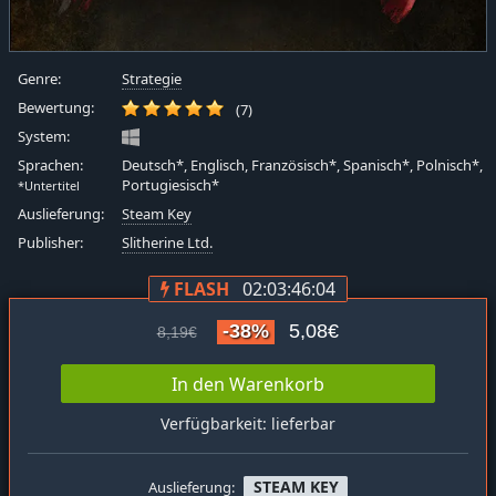
Genre:
Strategie
Bewertung:
(7)
System:
Sprachen:
Deutsch*, Englisch, Französisch*, Spanisch*, Polnisch*,
Portugiesisch*
*Untertitel
Auslieferung:
Steam Key
Publisher:
Slitherine Ltd.
FLASH
02:03:46:03
-38%
5,08€
8,19€
In den Warenkorb
Verfügbarkeit: lieferbar
STEAM KEY
Auslieferung: