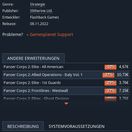
Genre:
Strategie
Publisher:
Slitherine Ltd.
Entwickler:
Flashback Games
Release:
08.11.2022
Probleme
?
» Gamesplanet Support
ANDERE ERWEITERUNGEN
Panzer Corps 2: Elite - All American
-10%
4,67€
Panzer Corps 2: Allied Operations - Italy Vol. 1
-27%
10,73€
Panzer Corps 2: Elite - 1st Guards
-25%
3,76€
Panzer Corps 2: Frontlines - Westwall
-27%
7,15€
Panzer Corps 2: Elites - Ghost Division
-25%
3,76€
Panzer Corps 2: Frontlines - Cyrenaica
-31%
10,15€
Panzer Corps 2: War Stories - Fall of Poland
-31%
6,77€
Panzer Corps 2: Frontlines - Bulge
-35%
6,38€
BESCHREIBUNG
SYSTEMVORAUSSETZUNGEN
Panzer Corps 2: Axis Operations - 1946
-40%
11,77€