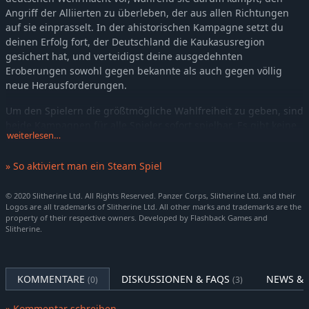
Angriff der Alliierten zu überleben, der aus allen Richtungen
auf sie einprasselt. In der ahistorischen Kampagne setzt du
deinen Erfolg fort, der Deutschland die Kaukasusregion
gesichert hat, und verteidigst deine ausgedehnten
Eroberungen sowohl gegen bekannte als auch gegen völlig
neue Herausforderungen.
Um den Spielern die größtmögliche Wahlfreiheit zu geben, sind
beide Kampagnen für alle Spieler sofort spielbar. Es gibt keine
weiterlesen…
Voraussetzungen oder Hindernisse für den Start einer der
beiden Kampagnen. Neu aufgestellte Panzerkorps oder stark
» So aktiviert man ein Steam Spiel
importierte Streitkräfte haben die gleiche Wahl, welchen
Kampagnenpfad sie verfolgen und erkunden wollen.Veteranen,
© 2020 Slitherine Ltd. All Rights Reserved. Panzer Corps, Slitherine Ltd. and their
die bereits über eine Truppe verfügen, die sie in diesen
Logos are all trademarks of Slitherine Ltd. All other marks and trademarks are the
neuesten DLC importieren können, wird empfohlen, mit ihren
property of their respective owners. Developed by Flashback Games and
historischen oder ahistorischen Kampagnenpfaden
Slitherine.
fortzufahren, um die umfangreichen Erzählungen des Inhalts
vollständig zu erleben.
KOMMENTARE
DISKUSSIONEN & FAQS
NEWS & 
(0)
(3)
EINE GESCHICHTE VON ZWEI KAMPAGNEN
Um sowohl die historischen Schlachten als auch die
» Kommentar schreiben