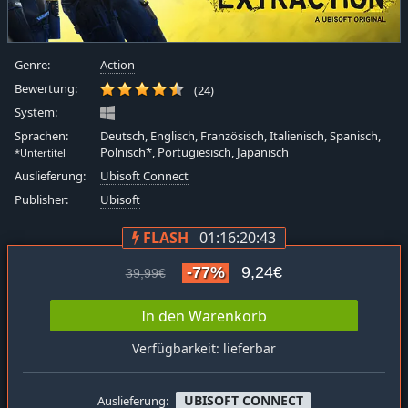
Genre:
Action
Bewertung:
(24)
System:
Sprachen:
Deutsch, Englisch, Französisch, Italienisch, Spanisch,
Polnisch*, Portugiesisch, Japanisch
*Untertitel
Auslieferung:
Ubisoft Connect
Publisher:
Ubisoft
FLASH
01:16:20:42
-77%
9,24€
39,99€
In den Warenkorb
Verfügbarkeit: lieferbar
UBISOFT CONNECT
Auslieferung: