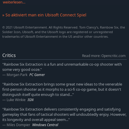
weiterlesen…
» So aktiviert man ein Ubisoft Connect Spiel
Änderungen von Angebot und Daten vorbehalten. Einschränkungen
© 2021 Ubisoft Entertainment. All Rights Reserved. Tom Clancy’s, Rainbow Six, the
gelten, inkl. Verfügbarkeit, technischer und inhaltlicher
Soldier Icon, Ubisoft, and the Ubisoft logo are registered or unregistered
trademarks of Ubisoft Entertainment in the US and/or other countries.
Einschränkungen. „Buddy Pass“-Funktionen können abweichen.
Ungültig, wo verboten.
Critics
Read more: Opencritic.com
"Rainbow Six Extraction is a fun and unremarkable co-op shooter with
some very good ooze."
Morgan Park
PC Gamer
"Rainbow Six Extraction brings some great new ideas to the venerable
first-person shooter as it morphs to a sci-fi co-op game, but it doesn't
distinguish itself quite enough to stand..."
Luke Winkie
IGN
"Rainbow Six Extraction delivers consistently engaging and satisfying
gameplay that fans of tactical shooters will undoubtedly enjoy. However,
its longevity and overall appeal seem..."
Miles Dompier
Windows Central