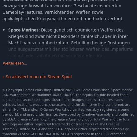
einzigartige Auswahl an von ihrer Geschichte inspirierten
Gameplay-Features, vernichtenden Waffen sowie
apokalyptischen Kriegsmaschinen und -methoden verfügt.
Space Marines:
Diese genetisch optimierten Waffen des
Krieges sind zwar nicht besonders zahlreich, aber in ihrer
Macht nahezu unübertroffen. Gehüllt in heilige Rüstungen
und ausgestattet mit den tödlichsten Waffen des Imperiums
schlägt jeder von ihnen mit verheerender und
unnachgiebiger Präzision zu.
weiterlesen…
Orks:
Diese barbarischen Horden der Zerstörung sind
unerbittlich, nahezu zahllos und leben für den Krieg. Sie
» So aktiviert man ein Steam Spiel
stürmen das Schlachtfeld mit endlosen Meuten und setzen
dabei auf unberechenbare Waffen und klappernde
© Copyright Games Workshop Limited 2025. GW, Games Workshop, Space Marine,
40K, Warhammer, Warhammer 40,000, 40,000, the ‘Aquila’ Double-headed Eagle
Kriegsmaschinen – angetrieben von der Urgewalt des
logo, and all associated logos, illustrations, images, names, creatures, races,
WAAAGH!
vehicles, locations, weapons, characters, and the distinctive likeness thereof, are
either ® or TM, and/or © Games Workshop Limited, variably registered around
Aeldari:
Eine uralte und schwindende Art der Xenos, die
the world, and used under licence. Developed by Creative Assembly and published
einst über die Sterne herrschte und sich nun gegen ihr
by SEGA. Creative Assembly, the Creative Assembly logo, Total War and the Total
Schicksal auflehnt. Schnell und trügerisch schlagen sie mit
War logo are either registered trademarks or trademarks of The Creative
Assembly Limited. SEGA and the SEGA logo are either registered trademarks or
psionischer Präzision und eleganten Waffen zu. Sie nutzen
trademarks of SEGA CORPORATION. SEGA is registered in the U.S. Patent and
die Schwächen ihrer Gegner aus und verschwinden dann in