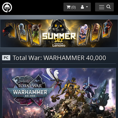
(
0
)
Total War: WARHAMMER 40,000
PC