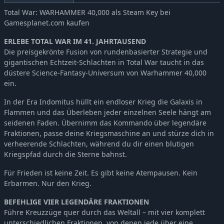
Total War: WARHAMMER 40,000 als Steam Key bei
Gamesplanet.com kaufen
ERLEBE TOTAL WAR IM 41. JAHRTAUSEND
Die preisgekrönte Fusion von rundenbasierter Strategie und
gigantischen Echtzeit-Schlachten in Total War taucht in das
düstere Science-Fantasy-Universum von Warhammer 40,000
ein.
In der Era Indomitus hüllt ein endloser Krieg die Galaxis in
Flammen und das Überleben jeder einzelnen Seele hängt am
seidenen Faden. Übernimm das Kommando über legendäre
Fraktionen, passe deine Kriegsmaschine an und stürze dich in
verheerende Schlachten, während du dir einen blutigen
Kriegspfad durch die Sterne bahnst.
Für Frieden ist keine Zeit. Es gibt keine Atempausen. Kein
Erbarmen. Nur den Krieg.
BEFEHLIGE VIER LEGENDÄRE FRAKTIONEN
Führe Kreuzzüge quer durch das Weltall – mit vier komplett
unterschiedlichen Fraktionen, von denen jede über eine