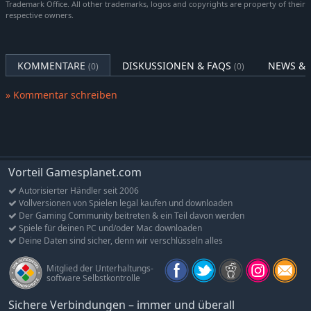
Trademark Office. All other trademarks, logos and copyrights are property of their
den Schatten.
respective owners.
Astra Militarum:
Die vereinten Reihen der größten
Streitkraft der Menschheit bilden ein Bollwerk aus Fleisch
und Stahl. Unter dem Tosen der Panzer und dem Donner der
KOMMENTARE
DISKUSSIONEN & FAQS
NEWS & 
(0)
(0)
Artillerie marschieren ihre Legionen von Soldaten, um ihre
Feinde mit disziplinierter Wut und schierer Entschlossenheit
» Kommentar schreiben
zu zermalmen.
PASSE DEINE KRIEGSMASCHINE AN
Stürze dich mit bekannten Unterfraktionen und Kriegsherren
aus dem Universum von Warhammer 40,000 in die Schlacht –
Vorteil Gamesplanet.com
oder kreiere deine ganz eigene Armee mit einer beispiellosen
Auswahl an Anpassungsmöglichkeiten, die die Freiheit des
Autorisierter Händler seit 2006
Tabletop-Originals zum Leben erwecken.
Vollversionen von Spielen legal kaufen und downloaden
Der Gaming Community beitreten & ein Teil davon werden
Gestalte deine Armee individuell:
Gib deiner Kriegerschar
Spiele für deinen PC und/oder Mac downloaden
Deine Daten sind sicher, denn wir verschlüsseln alles
einen Namen, wähle ihre heiligen Farben und schmücke
ihre Regimenter mit einer Reihe von Symbolen, um deine
Mitglied der Unterhaltungs-
Feinde in Angst und Schrecken zu versetzen.
software Selbstkontrolle
Modifiziere deine Krieger:
Passe die Kampfphilosophie
Sichere Verbindungen – immer und überall
deiner Fraktion für Kampagne und Gefechte an und statte