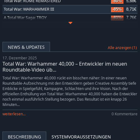
Total War: ROME REMASTERED
-80%
5,88€
Total War: WARHAMMER III
-85%
8,71€
A Total War Saga: TROY
-81%
7,76€
Total War: THREE KINGDOMS
-71%
11,53€
Total War Saga: Thrones of Britannia
-81%
7,76€
Total War: WARHAMMER II
-76%
14,36€
NEWS & UPDATES
Alle anzeigen (1)
Total War Saga: FALL OF THE SAMURAI
-80%
5,88€
17. Dezember 2025
Total War: EMPIRE - Definitive Edition
-80%
4,94€
Total War: Warhammer 40,000 – Entwickler im neuen
Total War: Shogun 2
-80%
5,88€
Roundtable-Video üb...
Total War: MEDIEVAL II - Definitive Edition
-80%
4,94€
Total War: Warhammer 40,000 rückt ein bisschen näher: In einer neuen
Roundtable-Aufzeichnung mit den Entwicklern geben Creative Assembly tiefe
Total War: NAPOLEON - Definitive Edition
-80%
4,94€
Einblicke in Spielgefühl, Kampagne, Schlachten und ihre Vision. Nach der
Total War: ROME II - Emperor Edition
-81%
11,53€
offiziellen Enthüllung von Total War: Warhammer 40,000 haben die Entwickler
noch einmal ausführlich Stellung bezogen. Das Resultat ist ein knapp 26
Total War: WARHAMMER
-76%
14,36€
Minuten...
weiterlesen...
0 Kommentare
BESCHREIBUNG
SYSTEMVORAUSSETZUNGEN