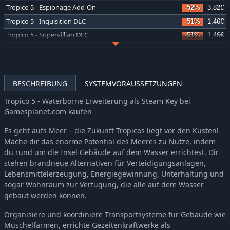
Tropico 5 - Espionage Add-On
-52%
3,82€
Tropico 5 - Inquisition DLC
-51%
1,46€
Tropico 5 - Supervillian DLC
-51%
1,46€
Tropico 5 - Gone Green DLC
-51%
1,46€
Tropico 5 - Surfs Up! DLC
-51%
1,46€
Tropico 5 - Joint Venture DLC
-51%
1,46€
BESCHREIBUNG
SYSTEMVORAUSSETZUNGEN
Tropico 5 - Generalissimo DLC
-51%
1,46€
Tropico 5 - Waterborne Erweiterung als Steam Key bei
Tropico 5 - Mad World DLC
-51%
1,46€
Gamesplanet.com kaufen
Tropico 5 - The Big Cheese DLC
-51%
1,46€
Es geht aufs Meer – die Zukunft Tropicos liegt vor den Küsten!
Mache dir das enorme Potential des Meeres zu Nutze, indem
du rund um die Insel Gebäude auf dem Wasser errichtest. Dir
stehen brandneue Alternativen für Verteidigungsanlagen,
Lebensmittelerzeugung, Energiegewinnung, Unterhaltung und
sogar Wohnraum zur Verfügung, die alle auf dem Wasser
gebaut werden können.
Organisiere und koordiniere Transportsysteme für Gebäude wie
Muschelfarmen, errichte Gezeitenkraftwerke als