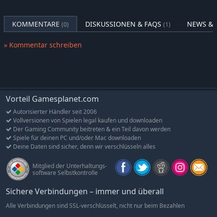
auch in den Mehrspielermodi.
KOMMENTARE
DISKUSSIONEN & FAQS
NEWS & 
(0)
(1)
Features Tropico 5 - Waterborne Erweiterung
Neue Kampagne und Hintergrundgeschichte in 6
» Kommentar schreiben
herausfordernden Missionen
9 neue Offshore-Gebäude und Wasserfahrzeuge
4 neue Inselkarten (auch verfügbar für Sandbox- und
Mehrspielermodi)
Vorteil Gamesplanet.com
4 neue Musikstücke
Autorisierter Händler seit 2006
2 neue Avatar-Kostüme
Vollversionen von Spielen legal kaufen und downloaden
6 neue Avatar-Accessoires
Der Gaming Community beitreten & ein Teil davon werden
Spiele für deinen PC und/oder Mac downloaden
Neue Sandbox-Aufgaben und -Ereignisse für das
Deine Daten sind sicher, denn wir verschlüsseln alles
„Waterborne“-Thema
Mitglied der Unterhaltungs-
software Selbstkontrolle
Sichere Verbindungen – immer und überall
Alle Verbindungen sind SSL-verschlüsselt, nicht nur beim Bezahlen