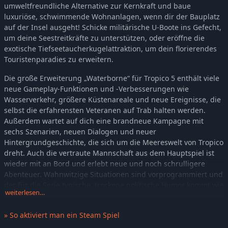
umweltfreundliche Alternative zur Kernkraft und baue
luxuriöse, schwimmende Wohnanlagen, wenn dir der Bauplatz
auf der Insel ausgeht! Schicke militärische U-Boote ins Gefecht,
um deine Seestreitkräfte zu unterstützen, oder eröffne die
exotische Tiefseetaucherkugelattraktion, um dein florierendes
Touristenparadies zu erweitern.
Die große Erweiterung „Waterborne“ für Tropico 5 enthält viele
neue Gameplay-Funktionen und -Verbesserungen wie
Wasserverkehr, größere Küstenareale und neue Ereignisse, die
selbst die erfahrensten Veteranen auf Trab halten werden.
Außerdem wartet auf dich eine brandneue Kampagne mit
sechs Szenarien, neuen Dialogen und neuer
Hintergrundgeschichte, die sich um die Meereswelt von Tropico
dreht. Auch die vertraute Mannschaft aus dem Hauptspiel ist
wieder mit an Bord und erlebt neue und noch schrulligere
Abenteuer. Wahnwitzige Situationen sind vorprogrammiert und
der für die Serie typische, trockene politische Humor kommt wie
weiterlesen…
immer nicht zu kurz.
Alle neuen Inhalte sowie die Offshore-Gameplay-Mechaniken
» So aktiviert man ein Steam Spiel
funktionieren sowohl auf den vorhandenen Sandbox-Karten als