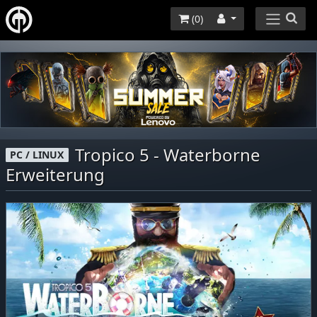
(
0
)
Tropico 5 - Waterborne
PC / LINUX
Erweiterung