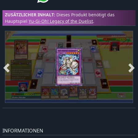
ZUSÄTZLICHER INHALT:
Dieses Produkt benötigt das
Hauptspiel
Yu-Gi-Oh! Legacy of the Duelist
.
INFORMATIONEN