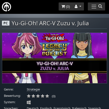
(
0
)
Yu-Gi-Oh! ARC-V Zuzu v. Julia
PC
Genre:
Strategie
Bewertung:
(0)
System:
Sprachen:
Deutsch, Englisch, Französisch, Italienisch, Spanisch