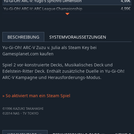
Yu-Gi-Oh! ARC-V: Yugo's Synchro Dimension
4,99€
Yu-Gi-Oh! ARC-V: ARC League Championship
4,99€
Yu-Gi-Oh! ARC-V: Declan vs Celina
4,99€
Yu-Gi-Oh! GX: Leaders
4,99€
Yu-Gi-Oh! Waking the Dragons: Yugi's Journey
4,99€
BESCHREIBUNG
SYSTEMVORAUSSETZUNGEN
Yu-Gi-Oh! Waking the Dragons: Joey's Journey
4,99€
Yu-Gi-Oh! ARC-V Zuzu v. Julia als Steam Key bei
Yu-Gi-Oh! ARC-V Gong v. Kit
4,99€
Gamesplanet.com kaufen
Yu-Gi-Oh! ARC-V Sora and Dipper
4,99€
Spiel 2 vor-konstruierte Decks, Musikalisches Deck und
Yu-Gi-Oh! ARC-V Yuto v. Sylvio
4,99€
Edelstein-Ritter Deck. Enthält zusätzliche Duelle in Yu-Gi-Oh!
Yu-Gi-Oh! ZEXAL Dark Mist Saga
4,99€
ARC-V Kampagne und Herausforderungs-Modus.
Yu-Gi-Oh! 5D's For the Future
4,99€
Yu-Gi-Oh! GX Lost Duels
4,99€
» So aktiviert man ein Steam Spiel
Yu-Gi-Oh! Duelist Kingdom
4,99€
©1996 KAZUKI TAKAHASHI
©2014 NAS・TV TOKYO