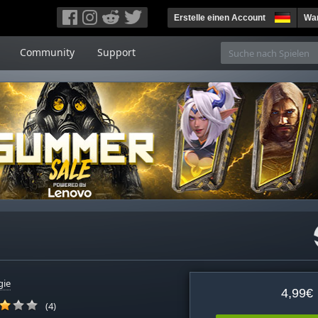
Erstelle einen Account
War
Community
Support
gie
4,99€
(4)