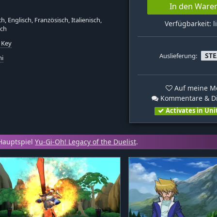
In den Ware
h, Englisch, Französisch, Italienisch,
Verfügbarkeit: l
sch
 Key
ST
Auslieferung:
i
Auf meine Me
Kommentare & Di
Activates in Uni
Hauptspiel
Yu-Gi-Oh! Legacy of the Duelist
.