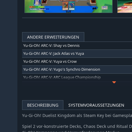
ANDERE ERWEITERUNGEN
Yu-Gi-Oh! ARC-V: Shay vs Dennis
Yu-Gi-Oh! ARC-V: Jack Atlas vs Yuya
Yu-Gi-Oh! ARC-V: Yuya vs Crow
Yu-Gi-Oh! ARC-V: Yugo's Synchro Dimension
Yu-Gi-Oh! ARC-V: ARC League Championship
Yu-Gi-Oh! ARC-V: Declan vs Celina
Yu-Gi-Oh! GX: Leaders
Yu-Gi-Oh! Waking the Dragons: Yugi's Journey
BESCHREIBUNG
SYSTEMVORAUSSETZUNGEN
Yu-Gi-Oh! Waking the Dragons: Joey's Journey
Yu-Gi-Oh! Duelist Kingdom als Steam Key bei Gamespl
Yu-Gi-Oh! ARC-V Gong v. Kit
Yu-Gi-Oh! ARC-V Zuzu v. Julia
Spiel 2 vor-konstruierte Decks, Chaos Deck und Ritual D