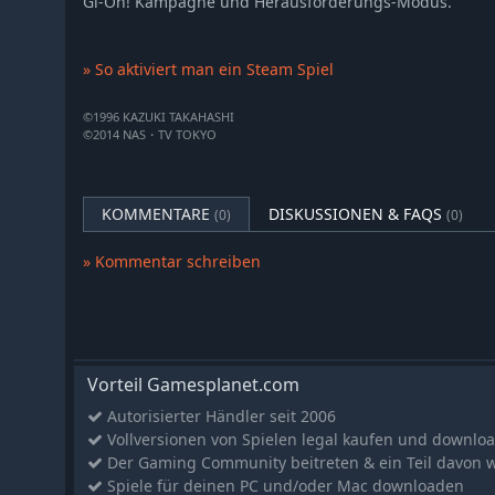
Gi-Oh! Kampagne und Herausforderungs-Modus.
Yu-Gi-Oh! ARC-V Sora and Dipper
Yu-Gi-Oh! ARC-V Yuto v. Sylvio
Yu-Gi-Oh! ZEXAL Dark Mist Saga
» So aktiviert man ein Steam Spiel
Yu-Gi-Oh! 5D's For the Future
©1996 KAZUKI TAKAHASHI
Yu-Gi-Oh! GX Lost Duels
©2014 NAS・TV TOKYO
KOMMENTARE
DISKUSSIONEN & FAQS
(0)
(0)
» Kommentar schreiben
Vorteil Gamesplanet.com
Autorisierter Händler seit 2006
Vollversionen von Spielen legal kaufen und downlo
Der Gaming Community beitreten & ein Teil davon 
Spiele für deinen PC und/oder Mac downloaden