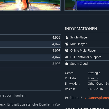
INFORMATIONEN
Single-Player
4,99€
Multi-Player
4,99€
Online Multi-Player
4,99€
Full Controller Support
4,99€
Steam Cloud
4,99€
4,99€
Genre:
Strategie
4,99€
Publisher:
Konami
Entwickler:
Other Ocean In
4,99€
Release:
07.12.2016
4,99€
anet.com kaufen
4,99€
Probleme
?
» Gamesplanet
4,99€
eck. Enthält zusätzliche Duelle in Yu-