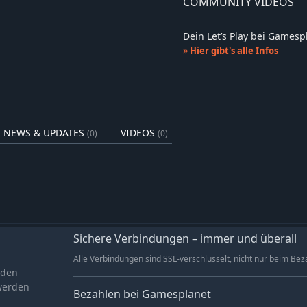
COMMUNITY VIDEOS
4,99€
4,99€
Dein Let’s Play bei Games
4,99€
Hier gibt's alle Infos
4,99€
4,99€
NEWS & UPDATES
VIDEOS
(0)
(0)
Sichere Verbindungen – immer und überall
Alle Verbindungen sind SSL-verschlüsselt, nicht nur beim Bez
aden
werden
Bezahlen bei Gamesplanet