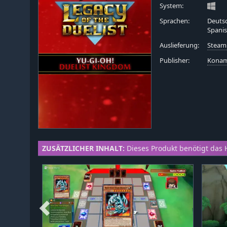
System:
Sprachen:
Deutsc
Spani
Auslieferung:
Steam
Publisher:
Konam
ZUSÄTZLICHER INHALT:
Dieses Produkt benötigt das 