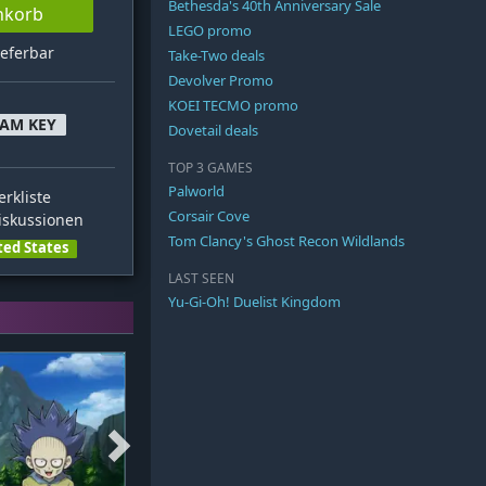
Bethesda's 40th Anniversary Sale
nkorb
LEGO promo
ieferbar
Take-Two deals
Devolver Promo
KOEI TECMO promo
EAM KEY
Dovetail deals
TOP 3 GAMES
Palworld
rkliste
Corsair Cove
skussionen
Tom Clancy's Ghost Recon Wildlands
ted States
LAST SEEN
Yu-Gi-Oh! Duelist Kingdom