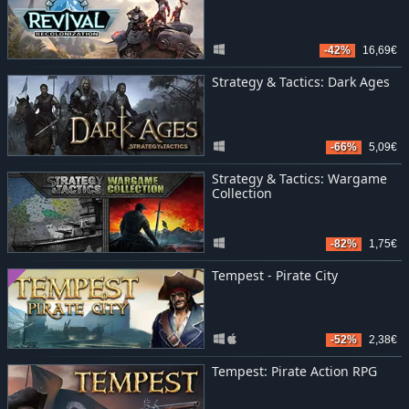
-42%
16,69€
Strategy & Tactics: Dark Ages
-66%
5,09€
Strategy & Tactics: Wargame
Collection
-82%
1,75€
Tempest - Pirate City
-52%
2,38€
Tempest: Pirate Action RPG