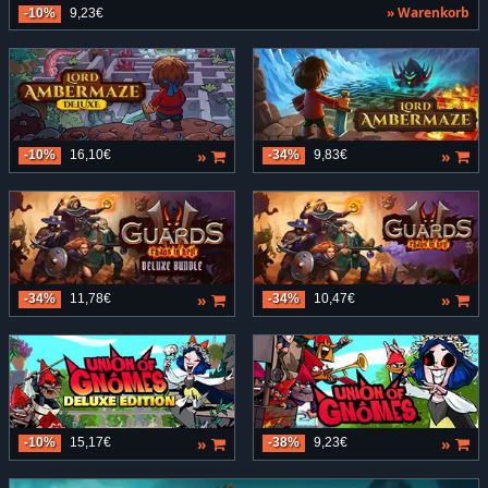
» Warenkorb
-10%
9,23€
»
»
-10%
16,10€
-34%
9,83€
»
»
-34%
11,78€
-34%
10,47€
»
»
-10%
15,17€
-38%
9,23€