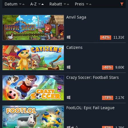
Datum
A-Z
Rabatt
Preis
Anvil Saga
-42%
11,31€
Catizens
-46%
9,60€
Crazy Soccer: Football Stars
-78%
2,17€
FootLOL: Epic Fail League
-82%
1,75€