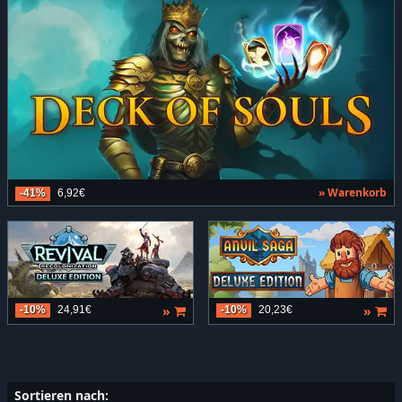
» Warenkorb
-41%
6,92€
»
»
-10%
24,91€
-10%
20,23€
Sortieren nach: