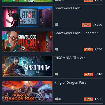
Gravewood High
-10%
15,29€
Gravewood High - Chapter 1
-65%
2,70€
INSOMNIA: The Ark
-79%
6,31€
King of Dragon Pass
-87%
1,58€