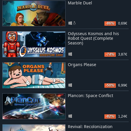
Marble Duel
-86%
0,69€
Odysseus Kosmos and his
Robot Quest (Complete
Season)
-74%
3,87€
Organs Please
-50%
6,99€
Plancon: Space Conflict
-82%
1,24€
Revival: Recolonization