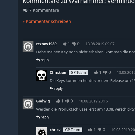
Kommentare zu
Warhammer: Vermintide
7 Kommentare
» Kommentar schreiben
1
0
reznov1989
13.08.2019 09:07
Habe meinen Key noch nicht erhalten, kommen die noch
reply
1
0
Christian
GP Team
13.08.2019
Die Keys kommen heute vor dem Release um 19:0
reply
1
0
Godwig
10.08.2019 20:16
Werden die Produktschlüssel erst am 13.08. verschickt?
reply
1
0
chrisv
GP Team
10.08.2019 20