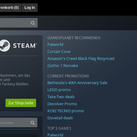
enkorb (
0
)
Log In
GAMESPLANET RECOMMENDS
Palworld
Corsair Cove
Assassin's Creed Black Flag Resynced
Gothic 1 Remake
 gekommen, um das
CURRENT PROMOTIONS
ve und
Bethesda's 40th Anniversary Sale
Fantasy Battles.
LEGO promo
Take-Two deals
Zur Shop-Seite
Devolver Promo
KOEI TECMO promo
Dovetail deals
TOP 3 GAMES
Palworld