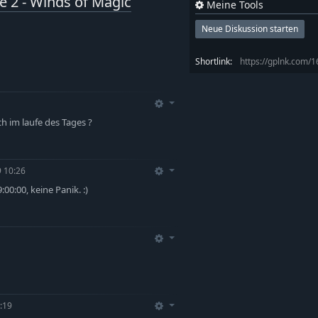
 2 - Winds of Magic
Meine Tools
Neue Diskussion starten
Shortlink:
https://gplnk.com/
 im laufe des Tages ?
 10:26
0:00, keine Panik. :)
:19