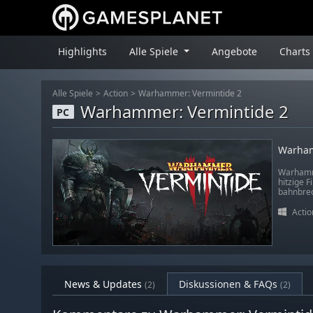
Highlights
Alle Spiele
Angebote
Charts
Alle Spiele
Action
Warhammer: Vermintide 2
Warhammer: Vermintide 2
PC
Warham
Warhamme
hitzige F
bahnbrec
Actio
News & Updates
Diskussionen & FAQs
(2)
(2)