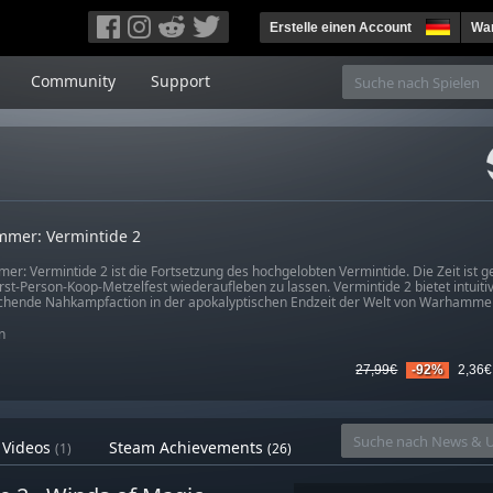
Erstelle einen Account
War
Community
Support
mer: Vermintide 2
r: Vermintide 2 ist die Fortsetzung des hochgelobten Vermintide. Die Zeit ist
irst-Person-Koop-Metzelfest wiederaufleben zu lassen. Vermintide 2 bietet intuiti
hende Nahkampfaction in der apokalyptischen Endzeit der Welt von Warhammer 
n
27,99€
-92%
2,36€
Videos
Steam Achievements
(1)
(26)