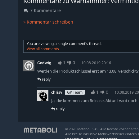
Kommentare zu
Warhammer: Vermintide
7 Kommentare
» Kommentar schreiben
You are viewing a single comment's thread.
View all comments
1
0
Godwig
10.08.2019 20:16
Werden die Produktschlüssel erst am 13.08. verschickt?
reply
1
0
chrisv
GP Team
10.08.2019 20
Ja, die kommen zum Release. Aktuell wird noch n
reply
© 2026 Metaboli SAS. Alle Rechte vorbehalten
Alle Preise inklusive Mehrwertsteuer (sofern 
Impressum
AGB
Datenschutz