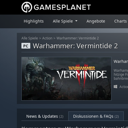
Highlights
Alle Spiele
Angebote
Charts
Alle Spiele
Action
Warhammer: Vermintide 2
Warhammer: Vermintide 2
PC
Warham
Warhamme
hitzige F
bahnbrec
Actio
News & Updates
Diskussionen & FAQs
(2)
(2)