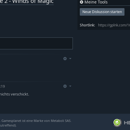
 2 - Winds of Magic
Meine Tools
Neue Diskussion starten
Shortlink:
https://gplnk.com/
:19
ichts verschickt.
. Gamesplanet ist eine Marke von Metaboli SAS.
zutreffend).