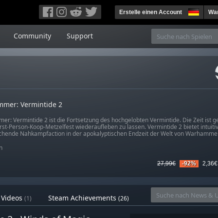
Erstelle einen Account
War
Community
Support
mer: Vermintide 2
r: Vermintide 2 ist die Fortsetzung des hochgelobten Vermintide. Die Zeit ist
irst-Person-Koop-Metzelfest wiederaufleben zu lassen. Vermintide 2 bietet intuiti
hende Nahkampfaction in der apokalyptischen Endzeit der Welt von Warhammer 
n
27,99€
-92%
2,36€
Videos
Steam Achievements
(1)
(26)