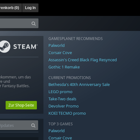
enkorb (
0
)
Log In
GAMESPLANET RECOMMENDS
Palworld
Corsair Cove
Assassin's Creed Black Flag Resynced
Gothic 1 Remake
 gekommen, um das
CURRENT PROMOTIONS
ve und
Bethesda's 40th Anniversary Sale
Fantasy Battles.
LEGO promo
Take-Two deals
Zur Shop-Seite
Devolver Promo
KOEI TECMO promo
TOP 3 GAMES
Palworld
Corsair Cove