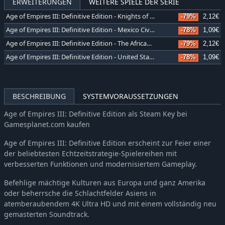
ERWEITERUNGEN
WEITERE SPIELE DER SERIE
Age of Empires III: Definitive Edition - Knights of the Mediterranean
-79%
2,12€
Age of Empires III: Definitive Edition - Mexico Civilization
-78%
1,09€
Age of Empires III: Definitive Edition - The African Royals
-79%
2,12€
Age of Empires III: Definitive Edition - United States Civilization
-78%
1,09€
BESCHREIBUNG
SYSTEMVORAUSSETZUNGEN
Age of Empires III: Definitive Edition als Steam Key bei
Gamesplanet.com kaufen
Age of Empires III: Definitive Edition erscheint zur Feier einer
der beliebtesten Echtzeitstrategie-Spielereihen mit
verbesserten Funktionen und modernisiertem Gameplay.
Befehlige mächtige Kulturen aus Europa und ganz Amerika
oder beherrsche die Schlachtfelder Asiens in
atemberaubendem 4K Ultra HD und mit einem vollständig neu
gemasterten Soundtrack.