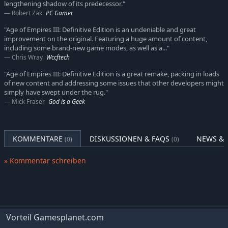
lengthening shadow of its predecessor."
Robert Zak
PC Gamer
"Age of Empires III: Definitive Edition is an undeniable and great
improvement on the original. Featuring a huge amount of content,
including some brand-new game modes, as well as a..."
Chris Wray
Wccftech
"Age of Empires III: Definitive Edition is a great remake, packing in loads
of new content and addressing some issues that other developers might
simply have swept under the rug."
Mick Fraser
God is a Geek
KOMMENTARE
DISKUSSIONEN & FAQS
NEWS & 
(0)
(0)
» Kommentar schreiben
Vorteil Gamesplanet.com