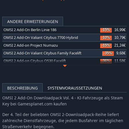
ANDERE ERWEITERUNGEN
OMSI 2 Add-On Berlin Linie 186
-15%
16,99€
OMSI 2 Add-On Valiant Citybus 7700 Hybrid
-10%
10,79€
OMSI 2 Add-on Project Numazu
-15%
21,24€
OMSI 2 Add-On Valiant Citybus Family Facelift
-35%
9,68€
OMSI 2 Add-on Citybus O530 Facelift
-36%
11,58€
OMSI 2 Add-On Thüringer Wald
-37%
18,99€
OMSI 2 Add-on Valiant Citybus Family
-35%
9,68€
OMSI 2 Add-on IVECO Bus-Familie Crealis Natural Power
-36%
11,56€
BESCHREIBUNG
SYSTEMVORAUSSETZUNGEN
OMSI 2 Add-On Lancsbus Omnidecker
-35%
9,68€
OMSI 2 Add-On Downloadpack Vol. 4 - KI-Fahrzeuge als Steam
OMSI 2 Add-on Zurich Tram Line 11
-36%
12,85€
Key bei Gamesplanet.com kaufen
OMSI 2 Add-On S400NF City Bus Series
-35%
9,68€
Der 4. Teil der beliebten OMSI 2-Downloadpack-Reihe liefert
OMSI 2 Add-on City & Regionbus 200 Series
-35%
6,54€
zahlreiche Dienstfahrzeuge, die jedem Busfahrer im täglichen
OMSI 2 Add-on LIKINO-677
-35%
9,66€
Straßenverkehr begegnen.