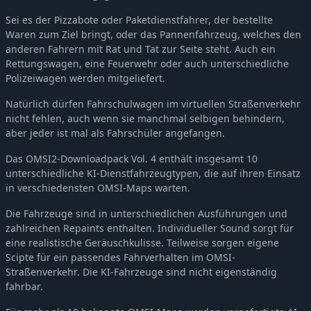
OMSI 2 Add-on IVECO Bus-Familie Urbanway Natural Power
-36%
11,58€
Sei es der Pizzabote oder Paketdienstfahrer, der bestellte
OMSI 2 Add-On MAN SL200
-35%
9,66€
Waren zum Ziel bringt, oder das Pannenfahrzeug, welches den
OMSI 2 Add-on C2-Familie Vol. 1 Stadtbusse
-36%
11,56€
anderen Fahrern mit Rat und Tat zur Seite steht. Auch ein
OMSI 2 Add-on Coachbus 303-Series
-35%
9,66€
Rettungswagen, eine Feuerwehr oder auch unterschiedliche
Polizeiwagen werden mitgeliefert.
OMSI 2 Tools - Power Toolkit
-35%
9,66€
OMSI 2 Add-on IVECO Bus-Familie Überland Evadys
-35%
9,66€
Natürlich dürfen Fahrschulwagen im virtuellen Straßenverkehr
OMSI 2 Add-on IVECO Bus Family Urbanway
nicht fehlen, auch wenn sie manchmal selbigen behindern,
-36%
11,56€
aber jeder ist mal als Fahrschüler angefangen.
OMSI 2 Add-on Heuliez Bus Pack GX x37 Diesel Edition
-36%
11,56€
OMSI 2 Add-on Coach O560 Series
-35%
9,66€
Das OMSI2-Downloadpack Vol. 4 enthält insgesamt 10
unterschiedliche KI-Dienstfahrzeugtypen, die auf ihren Einsatz
OMSI 2 Add-on Digibus Mirage
-35%
9,68€
in verschiedensten OMSI-Maps warten.
OMSI 2 Add-on Irisbus Familie Überland Evadys
-35%
9,66€
OMSI 2 Add-on Agora Bus-Familie Stadtbus Vol. 1
-36%
11,56€
Die Fahrzeuge sind in unterschiedlichen Ausführungen und
zahlreichen Repaints enthalten. Individueller Sound sorgt für
OMSI 2 Add-on Downloadpack Vol. 13 - AI Cars
-35%
8,40€
eine realistische Geräuschkulisse. Teilweise sorgen eigene
OMSI 2 Add-on Berlin Line 300
-36%
12,82€
Scipte für ein passendes Fahrverhalten im OMSI-
OMSI 2 Add-On Citybus o530
-36%
11,58€
Straßenverkehr. Die KI-Fahrzeuge sind nicht eigenständig
OMSI 2 Add-on MAN Standardbus II
fahrbar.
-36%
11,58€
OMSI 2 Add-on Heuliez Bus-Pack GX x37 Elektro-Edition
-36%
11,56€