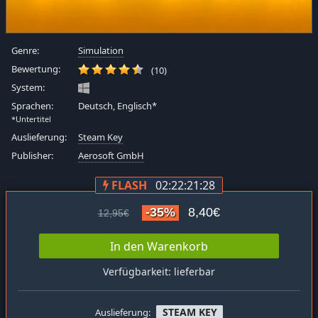
Genre:
Simulation
Bewertung:
(10)
System:
Sprachen:
Deutsch, Englisch*
*Untertitel
Auslieferung:
Steam Key
Publisher:
Aerosoft GmbH
FLASH
02:22:21:27
-35%
8,40€
12,95€
In den Warenkorb
Verfügbarkeit: lieferbar
STEAM KEY
Auslieferung: