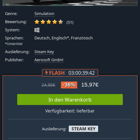
Genre:
Simulation
Bewertung:
(51)
System:
Sprachen:
Deutsch, Englisch*, Französisch
*Untertitel
Auslieferung:
Steam Key
Publisher:
Aerosoft GmbH
FLASH
03:00:39:41
-36%
15,97€
24,95€
In den Warenkorb
Verfügbarkeit: lieferbar
STEAM KEY
Auslieferung: