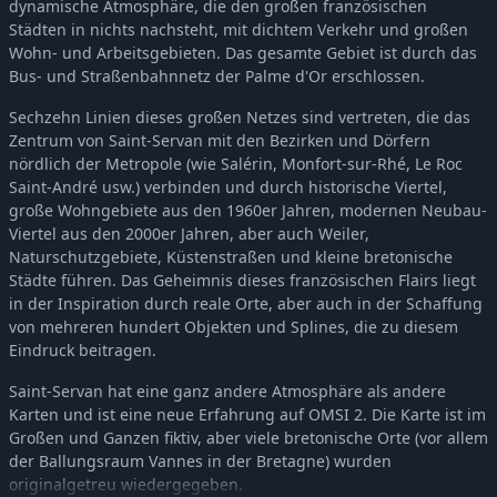
dynamische Atmosphäre, die den großen französischen
OMSI 2 Add-On MAN SL200
-35%
9,66€
Städten in nichts nachsteht, mit dichtem Verkehr und großen
OMSI 2 Add-on C2-Familie Vol. 1 Stadtbusse
-36%
11,56€
Wohn- und Arbeitsgebieten. Das gesamte Gebiet ist durch das
OMSI 2 Add-on Coachbus 303-Series
-35%
9,66€
Bus- und Straßenbahnnetz der Palme d'Or erschlossen.
OMSI 2 Tools - Power Toolkit
-35%
9,66€
Sechzehn Linien dieses großen Netzes sind vertreten, die das
OMSI 2 Add-on IVECO Bus-Familie Überland Evadys
-35%
9,66€
Zentrum von Saint-Servan mit den Bezirken und Dörfern
OMSI 2 Add-on IVECO Bus Family Urbanway
-36%
11,56€
nördlich der Metropole (wie Salérin, Monfort-sur-Rhé, Le Roc
OMSI 2 Add-on Heuliez Bus Pack GX x37 Diesel Edition
Saint-André usw.) verbinden und durch historische Viertel,
-36%
11,56€
große Wohngebiete aus den 1960er Jahren, modernen Neubau-
OMSI 2 Add-on Coach O560 Series
-35%
9,66€
Viertel aus den 2000er Jahren, aber auch Weiler,
OMSI 2 Add-on Digibus Mirage
-35%
9,68€
Naturschutzgebiete, Küstenstraßen und kleine bretonische
OMSI 2 Add-on Irisbus Familie Überland Evadys
-35%
9,66€
Städte führen. Das Geheimnis dieses französischen Flairs liegt
in der Inspiration durch reale Orte, aber auch in der Schaffung
OMSI 2 Add-on Agora Bus-Familie Stadtbus Vol. 1
-36%
11,56€
von mehreren hundert Objekten und Splines, die zu diesem
OMSI 2 Add-on Downloadpack Vol. 13 - AI Cars
-35%
8,40€
Eindruck beitragen.
OMSI 2 Add-on Berlin Line 300
-36%
12,82€
Saint-Servan hat eine ganz andere Atmosphäre als andere
OMSI 2 Add-On Citybus o530
-36%
11,58€
Karten und ist eine neue Erfahrung auf OMSI 2. Die Karte ist im
OMSI 2 Add-on MAN Standardbus II
-36%
11,58€
Großen und Ganzen fiktiv, aber viele bretonische Orte (vor allem
OMSI 2 Add-on Heuliez Bus-Pack GX x37 Elektro-Edition
-36%
11,56€
der Ballungsraum Vannes in der Bretagne) wurden
originalgetreu wiedergegeben.
OMSI 2 Add-On S41X LE Business Series
-35%
9,68€