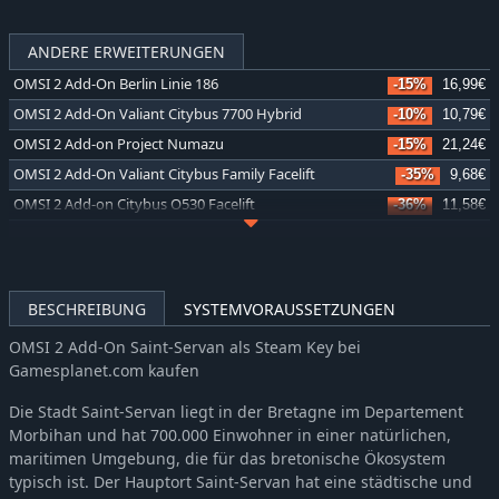
ANDERE ERWEITERUNGEN
OMSI 2 Add-On Berlin Linie 186
-15%
16,99€
OMSI 2 Add-On Valiant Citybus 7700 Hybrid
-10%
10,79€
OMSI 2 Add-on Project Numazu
-15%
21,24€
OMSI 2 Add-On Valiant Citybus Family Facelift
-35%
9,68€
OMSI 2 Add-on Citybus O530 Facelift
-36%
11,58€
OMSI 2 Add-On Thüringer Wald
-37%
18,99€
OMSI 2 Add-on Valiant Citybus Family
-35%
9,68€
OMSI 2 Add-on IVECO Bus-Familie Crealis Natural Power
-36%
11,56€
BESCHREIBUNG
SYSTEMVORAUSSETZUNGEN
OMSI 2 Add-On Lancsbus Omnidecker
-35%
9,68€
OMSI 2 Add-On Saint-Servan als Steam Key bei
OMSI 2 Add-on Zurich Tram Line 11
-36%
12,85€
Gamesplanet.com kaufen
OMSI 2 Add-On S400NF City Bus Series
-35%
9,68€
Die Stadt Saint-Servan liegt in der Bretagne im Departement
OMSI 2 Add-on City & Regionbus 200 Series
-35%
6,54€
Morbihan und hat 700.000 Einwohner in einer natürlichen,
OMSI 2 Add-on LIKINO-677
-35%
9,66€
maritimen Umgebung, die für das bretonische Ökosystem
OMSI 2 Add-on IVECO Bus-Familie Urbanway Natural Power
-36%
11,58€
typisch ist. Der Hauptort Saint-Servan hat eine städtische und