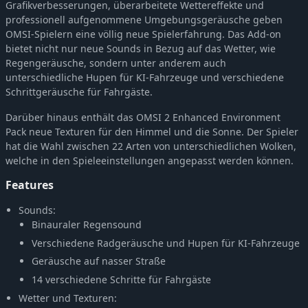
OMSI 2 Add-on IVECO Bus-Familie Urbanway Natural Power
Grafikverbesserungen, überarbeitete Wettereffekte und
-36%
11,58€
professionell aufgenommene Umgebungsgeräusche geben
OMSI 2 Add-On MAN SL200
-35%
9,66€
OMSI-Spielern eine völlig neue Spielerfahrung. Das Add-on
OMSI 2 Add-on C2-Familie Vol. 1 Stadtbusse
-36%
11,56€
bietet nicht nur neue Sounds in Bezug auf das Wetter, wie
OMSI 2 Add-on Coachbus 303-Series
-35%
9,66€
Regengeräusche, sondern unter anderem auch
unterschiedliche Hupen für KI-Fahrzeuge und verschiedene
OMSI 2 Tools - Power Toolkit
-35%
9,66€
Schrittgeräusche für Fahrgäste.
OMSI 2 Add-on IVECO Bus-Familie Überland Evadys
-35%
9,66€
OMSI 2 Add-on IVECO Bus Family Urbanway
Darüber hinaus enthält das OMSI 2 Enhanced Environment
-36%
11,56€
Pack neue Texturen für den Himmel und die Sonne. Der Spieler
OMSI 2 Add-on Heuliez Bus Pack GX x37 Diesel Edition
-36%
11,56€
hat die Wahl zwischen 22 Arten von unterschiedlichen Wolken,
OMSI 2 Add-on Coach O560 Series
-35%
9,66€
welche in den Spieleeinstellungen angepasst werden können.
OMSI 2 Add-on Digibus Mirage
-35%
9,68€
Features
OMSI 2 Add-on Irisbus Familie Überland Evadys
-35%
9,66€
OMSI 2 Add-on Agora Bus-Familie Stadtbus Vol. 1
Sounds:
-36%
11,56€
Binauraler Regensound
OMSI 2 Add-on Downloadpack Vol. 13 - AI Cars
-35%
8,40€
Verschiedene Radgeräusche und Hupen für KI-Fahrzeuge
OMSI 2 Add-on Berlin Line 300
-36%
12,82€
Geräusche auf nasser Straße
OMSI 2 Add-On Citybus o530
-36%
11,58€
14 verschiedene Schritte für Fahrgäste
OMSI 2 Add-on MAN Standardbus II
-36%
11,58€
Wetter und Texturen:
OMSI 2 Add-on Heuliez Bus-Pack GX x37 Elektro-Edition
-36%
11,56€