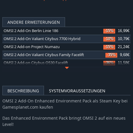
ANDERE ERWEITERUNGEN
OMSI 2 Add-On Berlin Linie 186
-15%
16,99€
OMSI 2 Add-On Valiant Citybus 7700 Hybrid
-10%
10,79€
OMSI 2 Add-on Project Numazu
-15%
21,24€
OMSI 2 Add-On Valiant Citybus Family Facelift
-35%
9,68€
OMSI 2 Add-on Citybus O530 Facelift
-36%
11,58€
OMSI 2 Add-On Thüringer Wald
-37%
18,99€
OMSI 2 Add-on Valiant Citybus Family
-35%
9,68€
OMSI 2 Add-on IVECO Bus-Familie Crealis Natural Power
-36%
11,56€
BESCHREIBUNG
SYSTEMVORAUSSETZUNGEN
OMSI 2 Add-On Lancsbus Omnidecker
-35%
9,68€
OMSI 2 Add-On Enhanced Environment Pack als Steam Key bei
OMSI 2 Add-on Zurich Tram Line 11
-36%
12,85€
Gamesplanet.com kaufen
OMSI 2 Add-On S400NF City Bus Series
-35%
9,68€
Das Enhanced Environment Pack bringt OMSI 2 auf ein neues
OMSI 2 Add-on City & Regionbus 200 Series
-35%
6,54€
Level!
OMSI 2 Add-on LIKINO-677
-35%
9,66€