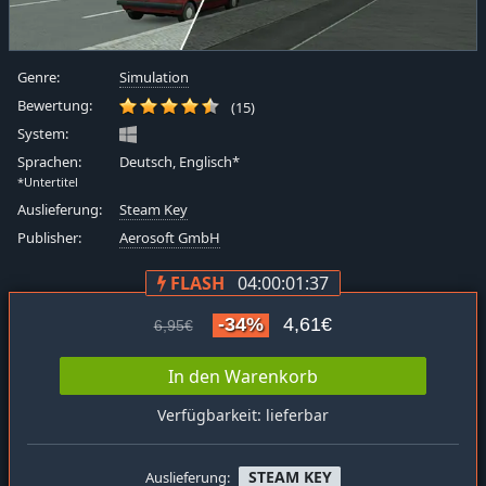
Genre:
Simulation
Bewertung:
(15)
System:
Sprachen:
Deutsch, Englisch*
*Untertitel
Auslieferung:
Steam Key
Publisher:
Aerosoft GmbH
FLASH
04:00:01:36
-34%
4,61€
6,95€
In den Warenkorb
Verfügbarkeit: lieferbar
STEAM KEY
Auslieferung: