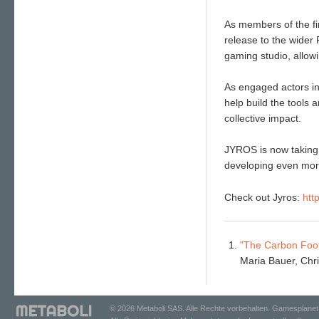
As members of the fi
release to the wider 
gaming studio, allowi
As engaged actors in 
help build the tools 
collective impact.
JYROS is now taking o
developing even more 
Check out Jyros:
htt
"The Carbon Foot
Maria Bauer, Ch
© 2026 Metaboli SAS. Alle Rechte vorbehalten. Gamesplanet 