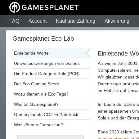
FAQ
Account
Kauf und Zahlung
Aktivierung
Gamesplanet Eco Lab
Einleitende Wo
Einleitende Worte
Umweltauswirkungen von Games
Als wir im Jahr 2001
Computerspielen, neb
Die Product Category Rule (PCR)
Wir glaubten, dass d
Der Eco Gaming Score
Datenträger produzie
im Hinblick auf Umwel
Wozu dienen die Eco Tags?
Was tut Gamesplanet?
Im Laufe der Jahre wu
einer sparsamen Umw
Gamesplanets CO2-Fußabdruck
Spiels und der Energ
Was können Gamer tun?
Ende 2020 zeigte Jos
gaming products and