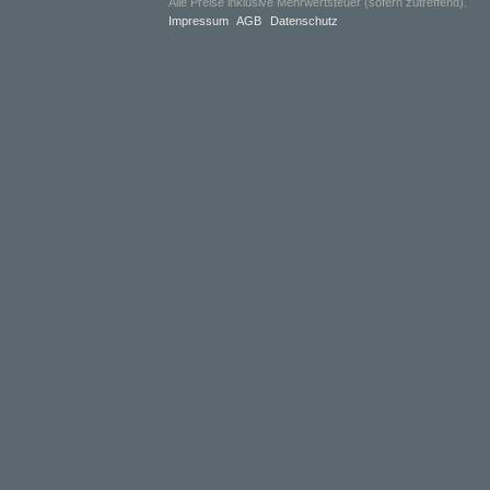
Alle Preise inklusive Mehrwertsteuer (sofern zutreffend).
Impressum
AGB
Datenschutz