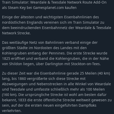
Train Simulator: Weardale & Teesdale Network Route Add-On
Train Simulator: West Rhine: Köln - Koblenz Route Add-On
-66%
6,81€
als Steam Key bei Gamesplanet.com kaufen
Train Simulator: DB BR 442 'Talent 2' EMU Add-On
-65%
4,83€
Einige der ältesten und wichtigsten Eisenbahnlinien des
Train Simulator: Hamburg-Hanover Route Add-On
-66%
6,81€
nordöstlichen Englands vereinen sich im Train Simulator zu
Train Simulator: Munich - Rosenheim Route Add-On
-66%
10,10€
dem beeindruckenden Eisenbahnnetz der Weardale & Teesdale
Train Simulator: DR BR 86 Loco Add-On
-65%
4,83€
Network Strecke.
Train Simulator: North London Line Route Add-On
-66%
6,81€
Das weitläufige Netz von Bahnlinien verband einige der
Train Simulator: DB Schenker Class 59/2 Loco Add-On
-65%
4,83€
größten Städte im Nordosten des Landes mit den
Train Simulator: LGV: Marseille - Avignon Route Add-On
-66%
10,10€
Kohlengruben entlang der Pennines. Die erste Strecke wurde
1825 eröffnet und verband die Kohlengruben, die in der Nähe
Train Simulator: London to Brighton Route Add-On
-66%
6,81€
von Shildon liegen, über Darlington mit Stockton-on-Tees.
Train Simulator: BR Regional Railways Class 101 DMU Add-On
-65%
2,11€
Train Simulator: Woodhead Electric Railway in Blue Route Add-On
Zu dieser Zeit war die Eisenbahnlinie gerade 25 Meilen (40 km)
-66%
7,47€
lang, bis 1860 vergrößerte sich diese Strecke mit
Train Simulator: Chatham Main & Medway Valley Lines Route Add-On
-66%
10,10€
Abzweigungen und Nebenstrecken in alle Winkel von Weardale
Train Simulator: LGV Rhône-Alpes & Méditerranée Route Extension Add-On
-66%
5,49€
und Teesdale und umfasste schließlich mehr als 100 Meilen
Train Simulator: Pacific Surfliner LA - San Diego Route
-66%
6,81€
(160 km). Die ursprüngliche Strecke ist wohl am besten dafür
bekannt, 1833 die erste öffentliche Strecke weltweit gewesen zu
Train Simulator: South London Network Route Add-On
-66%
10,10€
sein, auf der die ersten neuen eingeführten Dampfloks
Train Simulator: West Somerset Railway Route Add-On
-66%
6,81€
verkehrten.
Train Simulator: WSR Diesels Loco Add-On
-65%
4,83€