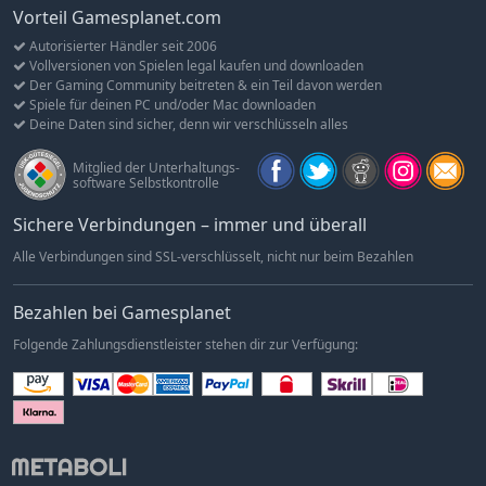
aufgrund des gegen Null gesunkenen Frachtaufkommens, war
Vorteil Gamesplanet.com
so gut wie nichts mehr an den einstmals so bekannten
Autorisierter Händler seit 2006
Eisenbahnstrecken übrig.
Vollversionen von Spielen legal kaufen und downloaden
Der Gaming Community beitreten & ein Teil davon werden
Städte wie Crook, Tow Law, Barnard Castle, Piercebridge und
Spiele für deinen PC und/oder Mac downloaden
Bishop Auckland, die einstmals quirlige Eisenbahnzentren
Deine Daten sind sicher, denn wir verschlüsseln alles
waren, wurden ihrer Bahnhöfe und Infrastruktur beraubt, so
dass heutige Besucher kaum noch einen Eindruck von der
Mitglied der Unterhaltungs-
software Selbstkontrolle
ehemals reichen Eisenbahnvergangenheit bekommen.
Sichere Verbindungen – immer und überall
Die Weardale & Teesdale Network Strecke für den Train
Simulator bildet die Strecke getreu ihrem Zustand in den
Alle Verbindungen sind SSL-verschlüsselt, nicht nur beim Bezahlen
1950er und 1960er Jahren nach, kurz vor Dr. Beechings Reform
und den damit einhergehenden Schließungen. Fast alles ist
Bezahlen bei Gamesplanet
hier in den 100 Meilen (160 km) zwischen Durham City,
Darlington, Middleton-in-Teesdale und Wearhead nachgebildet.
Folgende Zahlungsdienstleister stehen dir zur Verfügung:
Klassische Diesellokomotiven in grüner BR Lackierung
verkehren auf den Gleisen, verkörpert durch die Class 08, Class
25, Class 37 und Class 101, zusammen mit den Mk1
Personenwagen in der „blood & custard“ (Blut und Vanillesoße)
Lackierung. Eine Reihe von Frachtwaggons sind ebenfalls