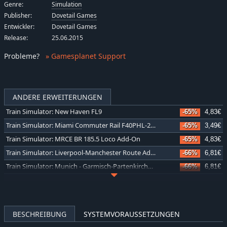
Genre:
Simulation
Publisher:
Dovetail Games
Entwickler:
Dovetail Games
Release:
25.06.2015
Probleme
?
» Gamesplanet Support
ANDERE ERWEITERUNGEN
Train Simulator: New Haven FL9
-65%
4,83€
Train Simulator: Miami Commuter Rail F40PHL-2 Loco Add-On
-65%
3,49€
Train Simulator: MRCE BR 185.5 Loco Add-On
-65%
4,83€
Train Simulator: Liverpool-Manchester Route Add-On
-66%
6,81€
Train Simulator: Munich - Garmisch-Partenkirchen Route Add-On
-66%
6,81€
Train Simulator: The Rhine Railway: Mannheim - Karlsruhe Route Add-On
-66%
10,10€
Train Simulator: Soldier Summit Route Add-On
-66%
10,10€
Train Simulator: North Jersey Coast Line Route Add-On
-66%
6,81€
BESCHREIBUNG
SYSTEMVORAUSSETZUNGEN
Train Simulator: Midland Main Line London-Bedford Route Add-On
-66%
10,10€