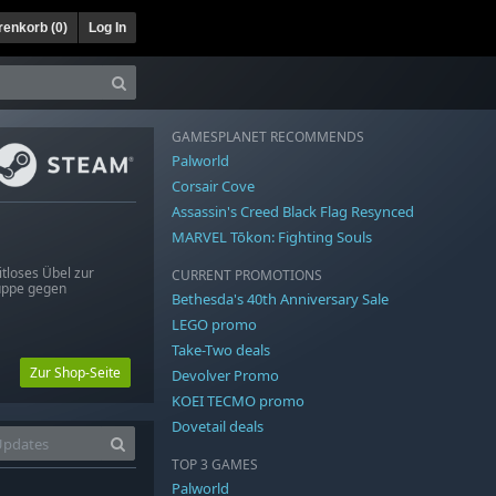
enkorb (
0
)
Log In
GAMESPLANET RECOMMENDS
Palworld
Corsair Cove
Assassin's Creed Black Flag Resynced
MARVEL Tōkon: Fighting Souls
tloses Übel zur
CURRENT PROMOTIONS
ruppe gegen
Bethesda's 40th Anniversary Sale
LEGO promo
Take-Two deals
Zur Shop-Seite
Devolver Promo
KOEI TECMO promo
Dovetail deals
TOP 3 GAMES
Palworld