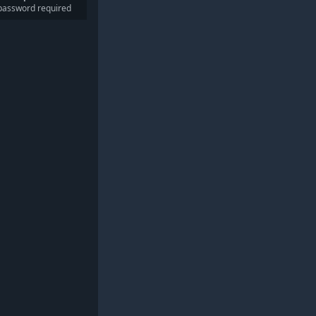
password required
xe Edition
e Phantom
ona's Heir
 Researcher
 Fight
siana Legacy
 Arcane
r of Trophies
ble or Nothing
 by the Blade
Wolf at the Door
e Committed
ou Wraith
 Kid
h's Herald
 Lawless