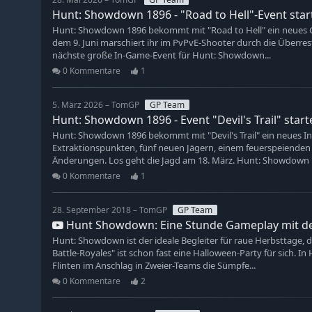
Hunt: Showdown 1896 - "Road to Hell"-Event start
Hunt: Showdown 1896 bekommt mit "Road to Hell" ein neues Gr
dem 9. Juni marschiert ihr im PvPvE-Shooter durch die Überres
nächste große In-Game-Event für Hunt: Showdown...
0 Kommentare
1
5. März 2026 – TomGP
GP Team
Hunt: Showdown 1896 - Event "Devil's Trail" star
Hunt: Showdown 1896 bekommt mit "Devil's Trail" ein neues I
Extraktionspunkten, fünf neuen Jägern, einem feuerspeiende
Änderungen. Los geht die Jagd am 18. März. Hunt: Showdown 18
0 Kommentare
1
28. September 2018 – TomGP
GP Team
Hunt Showdown: Eine Stunde Gameplay mit de
Hunt: Showdown ist der ideale Begleiter für raue Herbsttage, 
Battle-Royales" ist schon fast eine Halloween-Party für sich. I
Flinten im Anschlag in Zweier-Teams die Sümpfe...
0 Kommentare
2