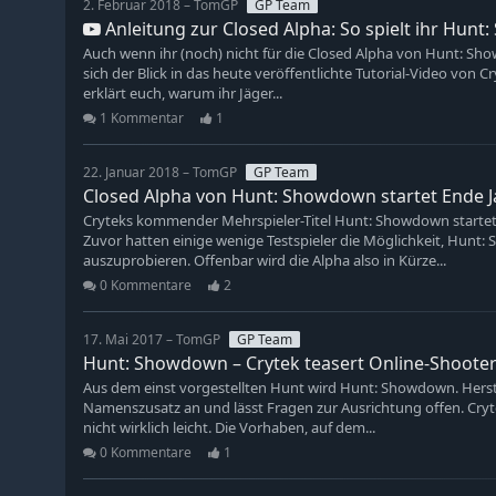
2. Februar 2018 – TomGP
GP Team
Anleitung zur Closed Alpha: So spielt ihr Hun
Auch wenn ihr (noch) nicht für die Closed Alpha von Hunt: Sho
sich der Blick in das heute veröffentlichte Tutorial-Video von Cr
erklärt euch, warum ihr Jäger...
1 Kommentar
1
22. Januar 2018 – TomGP
GP Team
Closed Alpha von Hunt: Showdown startet Ende J
Cryteks kommender Mehrspieler-Titel Hunt: Showdown startet a
Zuvor hatten einige wenige Testspieler die Möglichkeit, Hunt:
auszuprobieren. Offenbar wird die Alpha also in Kürze...
0 Kommentare
2
17. Mai 2017 – TomGP
GP Team
Hunt: Showdown – Crytek teasert Online-Shoot
Aus dem einst vorgestellten Hunt wird Hunt: Showdown. Herst
Namenszusatz an und lässt Fragen zur Ausrichtung offen. Cryt
nicht wirklich leicht. Die Vorhaben, auf dem...
0 Kommentare
1