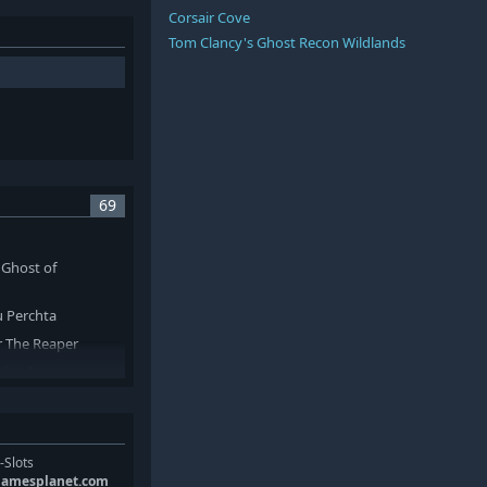
Corsair Cove
Tom Clancy's Ghost Recon Wildlands
69
Ghost of
 Perchta
r The Reaper
th's Day
of the Caged Bird
ent Balance
ost Face Rampage
-Slots
gamesplanet.com
er Edition