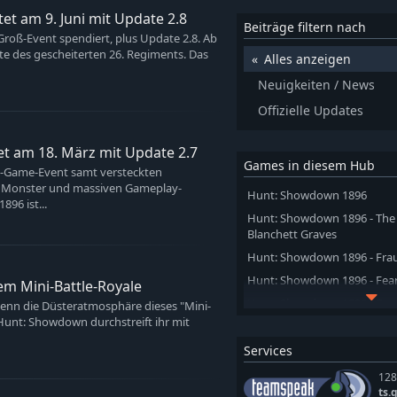
et am 9. Juni mit Update 2.8
Beiträge filtern nach
oß-Event spendiert, plus Update 2.8. Ab
te des gescheiterten 26. Regiments. Das
Alles anzeigen
Neuigkeiten / News
Offizielle Updates
tet am 18. März mit Update 2.7
Games in diesem Hub
n-Game-Event samt versteckten
n Monster und massiven Gameplay-
Hunt: Showdown 1896
96 ist...
Hunt: Showdown 1896 - The 
Blanchett Graves
Hunt: Showdown 1896 - Frau
Hunt: Showdown 1896 - Fea
m Mini-Battle-Royale
Hunt: Showdown 1896 - Dea
denn die Düsteratmosphäre dieses "Mini-
n Hunt: Showdown durchstreift ihr mit
Hunt: Showdown 1896 - Cry 
Services
Hunt: Showdown 1896 - Viol
Hunt: Showdown 1896 - Gh
128
ts.
Hunt: Showdown 1896 - Start