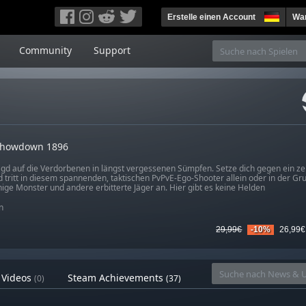
Erstelle einen Account
War
Community
Support
Showdown 1896
gd auf die Verdorbenen in längst vergessenen Sümpfen. Setze dich gegen ein zei
 tritt in diesem spannenden, taktischen PvPvE-Ego-Shooter allein oder in der G
ige Monster und andere erbitterte Jäger an. Hier gibt es keine Helden
n
29,99€
-10%
26,99€
Videos
Steam Achievements
(0)
(37)