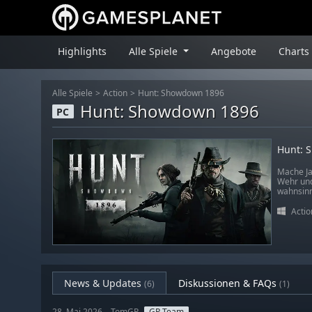
Highlights
Alle Spiele
Angebote
Charts
Alle Spiele
Action
Hunt: Showdown 1896
Hunt: Showdown 1896
PC
Hunt: 
Mache Ja
Wehr und
wahnsinn
Actio
News & Updates
Diskussionen & FAQs
(6)
(1)
28. Mai 2026 – TomGP
GP Team