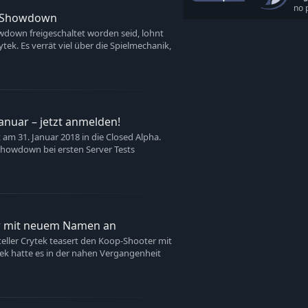
no 
t: Showdown
Hunt: Showdown 1896 - Delu
wdown freigeschaltet worden seid, lohnt
Hunt: Showdown 1896 - Th
ytek. Es verrät viel über die Spielmechanik,
Hunt: Showdown 1896 - Llor
Hunt: Showdown 1896 - The
Hunt: Showdown 1896 - Fire
Hunt: Showdown 1896 - Loui
anuar – jetzt anmelden!
Hunt: Showdown 1896 - The
Archaeologist
m 31. Januar 2018 in die Closed Alpha.
 Showdown bei ersten Server Tests
Hunt: Showdown 1896 - Take
Hunt: Showdown 1896 - Dou
Hunt: Showdown 1896 - Live
Hunt: Showdown 1896 - The 
er mit neuem Namen an
Hunt: Showdown 1896 - Th
eller Crytek teasert den Koop-Shooter mit
Hunt: Showdown 1896 - Bay
ek hatte es in der nahen Vergangenheit
Hunt: Showdown 1896 - The
Hunt: Showdown 1896 - Deat
Hunt: Showdown 1896 - The